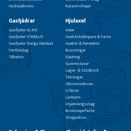
Hydraulbroms
Katastrofvajer
Gasfjädrar
Hjulaxel
Gasfjäder AL-KO
Axlar
Gasfjäder STABILUS
Axelstötdämpare & Fäste
Gasfjäder Övriga fabrikat
Axelrör & Pendelrör
Fästbeslag
Bussningar
Tillbehör
Fjädring
Gummistavar
Lager- & Stödbock
Tätningar
Obromsade nav
U-fäste
Länkarm
Utjämningsstag
Bromsvajerfäste
Stoppskruv