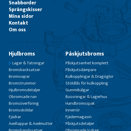
Snabborder
Sprängskisser
Mina sidor
Kontakt
Om oss
Hjulbroms
Påskjutsbroms
Lager & Tätningar
Påskjutsenhet komplett
Bromsbacksatser
Påskjutsdämpare
Bromsvajrar
Kulkopplingar & Dragöglor
Bromstrummor
Stöldlås för kulkoppling
Hjulbromsdetaljer
Gummibälgar
Obromsade nav
Bussningar & Lagerhus
Bromsöverföring
Handbromsspak
Bromssköldar
Innerrör
Fjädrar
Fjädermagasin
Axeltappar & Axelmutter
Påskjutsdetaljer
Bromsbandssatser
Obromsade V-drag