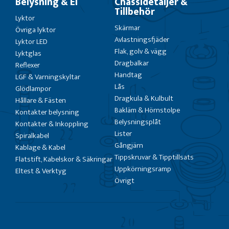
Belysning & El
Chassidetaljer &
Tillbehör
Lyktor
Skärmar
Övriga lyktor
Avlastningsfjäder
Lyktor LED
Flak, golv & vägg
Lyktglas
Dragbalkar
Reflexer
Handtag
LGF & Varningskyltar
Lås
Glödlampor
Dragkula & Kulbult
Hållare & Fästen
Bakläm & Hörnstolpe
Kontakter belysning
Belysningsplåt
Kontakter & Inkoppling
Lister
Spiralkabel
Gångjärn
Kablage & Kabel
Tippskruvar & Tipptillsats
Flatstift, Kabelskor & Säkringar
Uppkörningsramp
Eltest & Verktyg
Övrigt