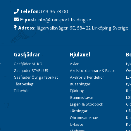
Telefon:
013-36 78 00
E-post:
info@transport-trading.se
Adress:
Jägarvallsvägen 6E, 584 22 Linköping Sverige
Gasfjädrar
Hjulaxel
B
t
Gasfjäder AL-KO
Axlar
Ly
Gasfjäder STABILUS
Axelstötdämpare & Fäste
Öv
Gasfjäder Övriga fabrikat
Axelrör & Pendelrör
Ly
Fästbeslag
Bussningar
Ly
g
Tillbehör
Fjädring
Re
Gummistavar
LG
Lager- & Stödbock
Gl
Tätningar
Hå
Obromsade nav
Ko
U-fäste
Ko