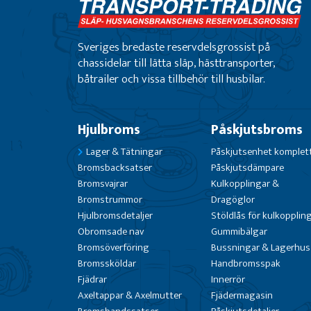
Sveriges bredaste reservdelsgrossist på
chassidelar till lätta släp, hästtransporter,
båtrailer och vissa tillbehör till husbilar.
Hjulbroms
Påskjutsbroms
Lager & Tätningar
Påskjutsenhet komplet
Bromsbacksatser
Påskjutsdämpare
Bromsvajrar
Kulkopplingar &
Bromstrummor
Dragöglor
Hjulbromsdetaljer
Stöldlås för kulkopplin
Obromsade nav
Gummibälgar
Bromsöverföring
Bussningar & Lagerhus
Bromssköldar
Handbromsspak
Fjädrar
Innerrör
Axeltappar & Axelmutter
Fjädermagasin