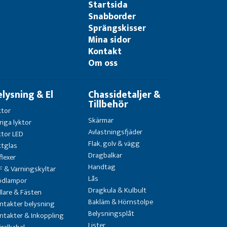
Startsida
Snabborder
Sprängskisser
Mina sidor
Kontakt
Om oss
elysning & El
Chassidetaljer &
Tillbehör
ktor
Skärmar
riga lyktor
Avlastningsfjäder
ktor LED
Flak, golv & vägg
ktglas
Dragbalkar
flexer
Handtag
F & Varningskyltar
Lås
ödlampor
Dragkula & Kulbult
llare & Fästen
Bakläm & Hörnstolpe
ntakter belysning
Belysningsplåt
ntakter & Inkoppling
Lister