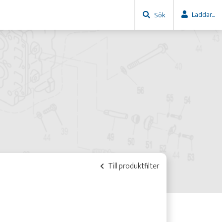
Laddar...
Sök
Till produktfilter