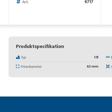
Art:
9717
Produktspecifikation
CB
Typ
62 mm
Ytterdiameter