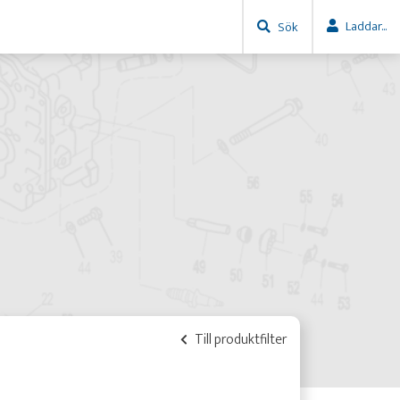
Laddar...
Sök
Till produktfilter