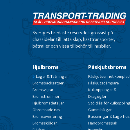
Sveriges bredaste reservdelsgrossist på
chassidelar till lätta släp, hästtransporter,
båtrailer och vissa tillbehör till husbilar.
Hjulbroms
Påskjutsbroms
Lager & Tätningar
Påskjutsenhet komplet
Bromsbacksatser
Påskjutsdämpare
Bromsvajrar
Kulkopplingar &
Bromstrummor
Dragöglor
Hjulbromsdetaljer
Stöldlås för kulkopplin
Obromsade nav
Gummibälgar
Bromsöverföring
Bussningar & Lagerhus
Bromssköldar
Handbromsspak
Fjädrar
Innerrör