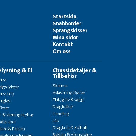
Startsida
Snabborder
Sprängskisser
Mina sidor
Kontakt
Om oss
elysning & El
Chassidetaljer &
Tillbehör
ktor
Skärmar
riga lyktor
Avlastningsfjäder
ktor LED
Flak, golv & vägg
ktglas
Dragbalkar
flexer
Handtag
F & Varningskyltar
Lås
ödlampor
Dragkula & Kulbult
llare & Fästen
Bakläm & Hörnstolpe
ntakter belysning