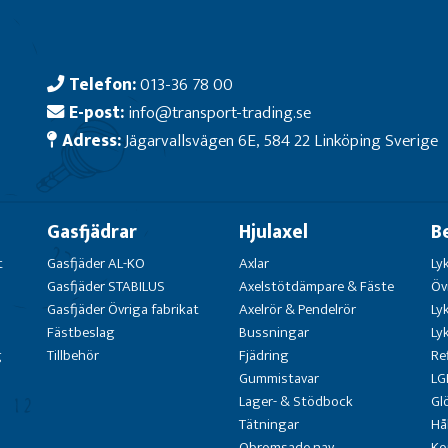
Telefon:
013-36 78 00
E-post:
info@transport-trading.se
Adress:
Jägarvallsvägen 6E, 584 22 Linköping Sverige
Gasfjädrar
Hjulaxel
B
t
Gasfjäder AL-KO
Axlar
Ly
Gasfjäder STABILUS
Axelstötdämpare & Fäste
Öv
Gasfjäder Övriga fabrikat
Axelrör & Pendelrör
Ly
Fästbeslag
Bussningar
Ly
g
Tillbehör
Fjädring
Re
Gummistavar
LG
Lager- & Stödbock
Gl
Tätningar
Hå
Obromsade nav
Ko