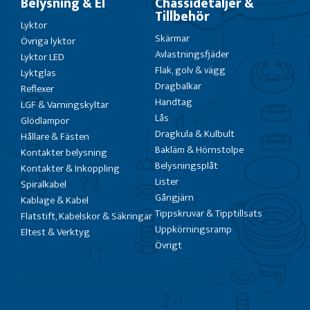
Belysning & El
Chassidetaljer &
Tillbehör
Lyktor
Skärmar
Övriga lyktor
Avlastningsfjäder
Lyktor LED
Flak, golv & vägg
Lyktglas
Dragbalkar
Reflexer
Handtag
LGF & Varningskyltar
Lås
Glödlampor
Dragkula & Kulbult
Hållare & Fästen
Bakläm & Hörnstolpe
Kontakter belysning
Belysningsplåt
Kontakter & Inkoppling
Lister
Spiralkabel
Gångjärn
Kablage & Kabel
Tippskruvar & Tipptillsats
Flatstift, Kabelskor & Säkringar
Uppkörningsramp
Eltest & Verktyg
Övrigt