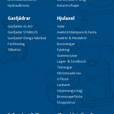
Hydraulbroms
Katastrofvajer
Gasfjädrar
Hjulaxel
Gasfjäder AL-KO
Axlar
Gasfjäder STABILUS
Axelstötdämpare & Fäste
Gasfjäder Övriga fabrikat
Axelrör & Pendelrör
Fästbeslag
Bussningar
Tillbehör
Fjädring
Gummistavar
Lager- & Stödbock
Tätningar
Obromsade nav
U-fäste
Länkarm
Utjämningsstag
Bromsvajerfäste
Stoppskruv