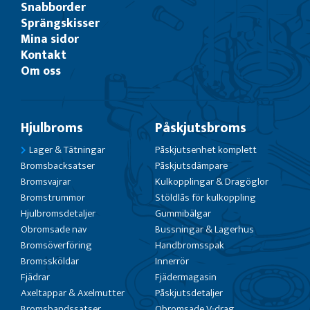
Snabborder
Sprängskisser
Mina sidor
Kontakt
Om oss
Hjulbroms
Påskjutsbroms
Lager & Tätningar
Påskjutsenhet komplett
Bromsbacksatser
Påskjutsdämpare
Bromsvajrar
Kulkopplingar & Dragöglor
Bromstrummor
Stöldlås för kulkoppling
Hjulbromsdetaljer
Gummibälgar
Obromsade nav
Bussningar & Lagerhus
Bromsöverföring
Handbromsspak
Bromssköldar
Innerrör
Fjädrar
Fjädermagasin
Axeltappar & Axelmutter
Påskjutsdetaljer
Bromsbandssatser
Obromsade V-drag