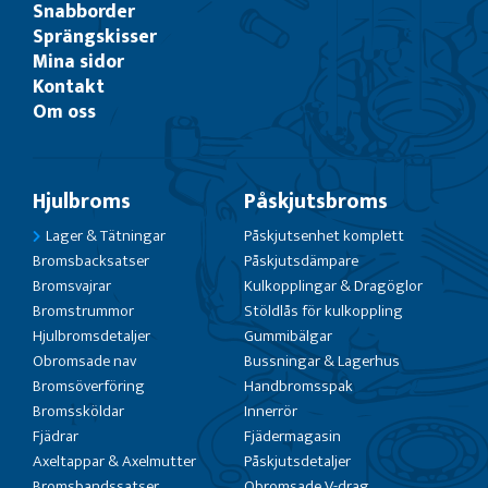
Snabborder
Sprängskisser
Mina sidor
Kontakt
Om oss
Hjulbroms
Påskjutsbroms
Lager & Tätningar
Påskjutsenhet komplett
Bromsbacksatser
Påskjutsdämpare
Bromsvajrar
Kulkopplingar & Dragöglor
Bromstrummor
Stöldlås för kulkoppling
Hjulbromsdetaljer
Gummibälgar
Obromsade nav
Bussningar & Lagerhus
Bromsöverföring
Handbromsspak
Bromssköldar
Innerrör
Fjädrar
Fjädermagasin
Axeltappar & Axelmutter
Påskjutsdetaljer
Bromsbandssatser
Obromsade V-drag