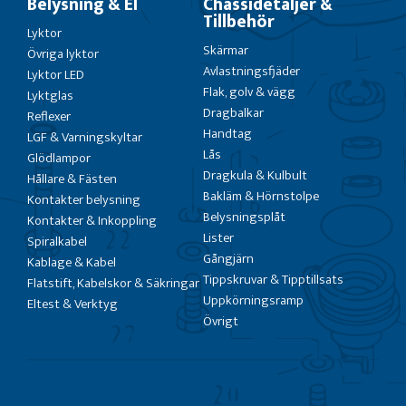
Belysning & El
Chassidetaljer &
Tillbehör
Lyktor
Skärmar
Övriga lyktor
Avlastningsfjäder
Lyktor LED
Flak, golv & vägg
Lyktglas
Dragbalkar
Reflexer
Handtag
LGF & Varningskyltar
Lås
Glödlampor
Dragkula & Kulbult
Hållare & Fästen
Bakläm & Hörnstolpe
Kontakter belysning
Belysningsplåt
Kontakter & Inkoppling
Lister
Spiralkabel
Gångjärn
Kablage & Kabel
Tippskruvar & Tipptillsats
Flatstift, Kabelskor & Säkringar
Uppkörningsramp
Eltest & Verktyg
Övrigt