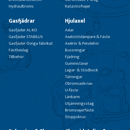
Hydraulbroms
Katastrofvajer
Gasfjädrar
Hjulaxel
Gasfjäder AL-KO
Axlar
Gasfjäder STABILUS
Axelstötdämpare & Fäste
Gasfjäder Övriga fabrikat
Axelrör & Pendelrör
Fästbeslag
Bussningar
Tillbehör
Fjädring
Gummistavar
Lager- & Stödbock
Tätningar
Obromsade nav
U-fäste
Länkarm
Utjämningsstag
Bromsvajerfäste
Stoppskruv