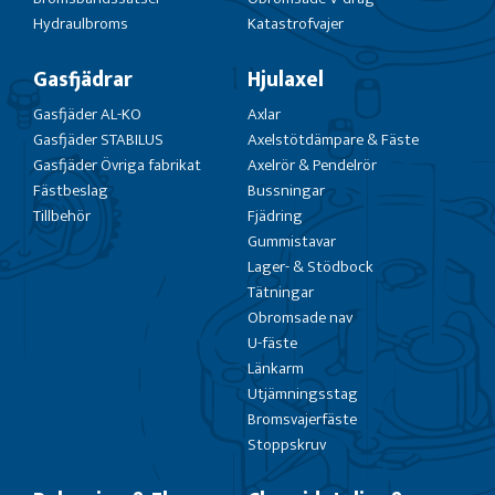
Hydraulbroms
Katastrofvajer
Gasfjädrar
Hjulaxel
Gasfjäder AL-KO
Axlar
Gasfjäder STABILUS
Axelstötdämpare & Fäste
Gasfjäder Övriga fabrikat
Axelrör & Pendelrör
Fästbeslag
Bussningar
Tillbehör
Fjädring
Gummistavar
Lager- & Stödbock
Tätningar
Obromsade nav
U-fäste
Länkarm
Utjämningsstag
Bromsvajerfäste
Stoppskruv