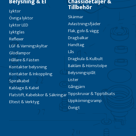
Belysning & El
Chassidetaljer &
Tillbehör
Lyktor
Skärmar
Övriga lyktor
Avlastningsfjäder
Lyktor LED
Flak, golv & vägg
Lyktglas
Dragbalkar
Reflexer
Handtag
LGF & Varningskyltar
Lås
Glödlampor
Dragkula & Kulbult
Hållare & Fästen
Bakläm & Hörnstolpe
Kontakter belysning
Belysningsplåt
Kontakter & Inkoppling
Lister
Spiralkabel
Gångjärn
Kablage & Kabel
Tippskruvar & Tipptillsats
Flatstift, Kabelskor & Säkringar
Uppkörningsramp
Eltest & Verktyg
Övrigt