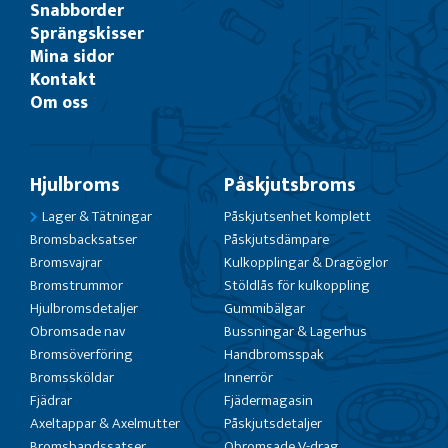
Snabborder
Sprängskisser
Mina sidor
Kontakt
Om oss
Hjulbroms
Påskjutsbroms
Lager & Tätningar
Påskjutsenhet komplett
Bromsbacksatser
Påskjutsdämpare
Bromsvajrar
Kulkopplingar & Dragöglor
Bromstrummor
Stöldlås för kulkoppling
Hjulbromsdetaljer
Gummibälgar
Obromsade nav
Bussningar & Lagerhus
Bromsöverföring
Handbromsspak
Bromssköldar
Innerrör
Fjädrar
Fjädermagasin
Axeltappar & Axelmutter
Påskjutsdetaljer
Bromsbandssatser
Obromsade V-drag