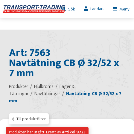
Laddar...
Sök
Meny
Art: 7563
Navtätning CB Ø 32/52 x
7 mm
Produkter
Hjulbroms
Lager &
Tätningar
Navtätningar
Navtätning CB Ø 32/52 x 7
mm
Till produktfilter
Produkten har utgått. Ersatt av
artikel 9723