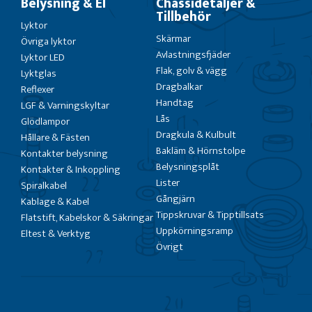
Belysning & El
Chassidetaljer &
Tillbehör
Lyktor
Skärmar
Övriga lyktor
Avlastningsfjäder
Lyktor LED
Flak, golv & vägg
Lyktglas
Dragbalkar
Reflexer
Handtag
LGF & Varningskyltar
Lås
Glödlampor
Dragkula & Kulbult
Hållare & Fästen
Bakläm & Hörnstolpe
Kontakter belysning
Belysningsplåt
Kontakter & Inkoppling
Lister
Spiralkabel
Gångjärn
Kablage & Kabel
Tippskruvar & Tipptillsats
Flatstift, Kabelskor & Säkringar
Uppkörningsramp
Eltest & Verktyg
Övrigt