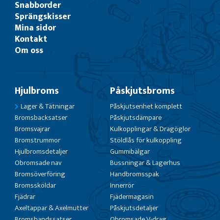
Snabborder
Sprängskisser
Mina sidor
Kontakt
Om oss
Hjulbroms
Påskjutsbroms
Lager & Tätningar
Påskjutsenhet komplett
Bromsbacksatser
Påskjutsdämpare
Bromsvajrar
Kulkopplingar & Dragöglor
Bromstrummor
Stöldlås för kulkoppling
Hjulbromsdetaljer
Gummibälgar
Obromsade nav
Bussningar & Lagerhus
Bromsöverföring
Handbromsspak
Bromssköldar
Innerrör
Fjädrar
Fjädermagasin
Axeltappar & Axelmutter
Påskjutsdetaljer
Bromsbandssatser
Obromsade V-drag