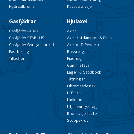
Hydraulbroms
Katastrofvajer
Gasfjädrar
Hjulaxel
Gasfjäder AL-KO
Axlar
Gasfjäder STABILUS
Axelstötdämpare & Fäste
Gasfjäder Övriga fabrikat
Axelrör & Pendelrör
Fästbeslag
Bussningar
Tillbehör
Fjädring
Gummistavar
Lager- & Stödbock
Tätningar
Obromsade nav
U-fäste
Länkarm
Utjämningsstag
Bromsvajerfäste
Stoppskruv