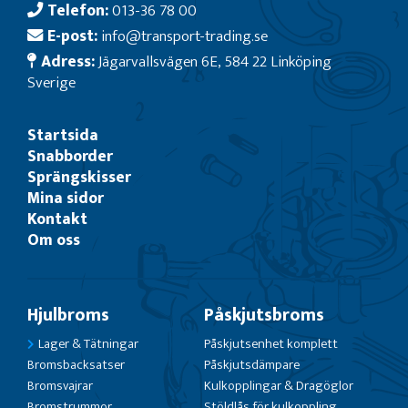
Telefon:
013-36 78 00
E-post:
info@transport-trading.se
Adress:
Jägarvallsvägen 6E, 584 22 Linköping
Sverige
Startsida
Snabborder
Sprängskisser
Mina sidor
Kontakt
Om oss
Hjulbroms
Påskjutsbroms
Lager & Tätningar
Påskjutsenhet komplett
Bromsbacksatser
Påskjutsdämpare
Bromsvajrar
Kulkopplingar & Dragöglor
Bromstrummor
Stöldlås för kulkoppling