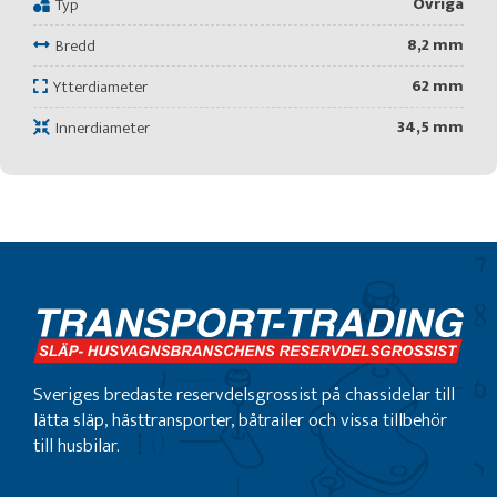
Övriga
Typ
8,2 mm
Bredd
62 mm
Ytterdiameter
34,5 mm
Innerdiameter
Sveriges bredaste reservdelsgrossist på chassidelar till
lätta släp, hästtransporter, båtrailer och vissa tillbehör
till husbilar.