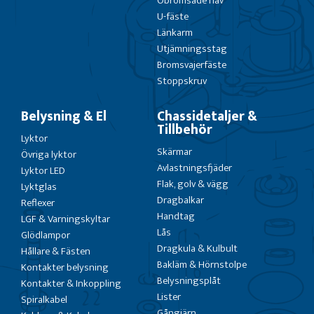
Obromsade nav
U-fäste
Länkarm
Utjämningsstag
Bromsvajerfäste
Stoppskruv
Belysning & El
Chassidetaljer &
Tillbehör
Lyktor
Skärmar
Övriga lyktor
Avlastningsfjäder
Lyktor LED
Flak, golv & vägg
Lyktglas
Dragbalkar
Reflexer
Handtag
LGF & Varningskyltar
Lås
Glödlampor
Dragkula & Kulbult
Hållare & Fästen
Bakläm & Hörnstolpe
Kontakter belysning
Belysningsplåt
Kontakter & Inkoppling
Lister
Spiralkabel
Gångjärn