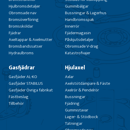
Hjulbromsdetaljer
Gummibälgar
Obromsade nav
Bussningar & Lagerhus
Bromsöverföring
Handbromsspak
Bromssköldar
Innerrör
Fjädrar
Fjädermagasin
Axeltappar & Axelmutter
Påskjutsdetaljer
Bromsbandssatser
Obromsade V-drag
Hydraulbroms
Katastrofvajer
Gasfjädrar
Hjulaxel
Gasfjäder AL-KO
Axlar
Gasfjäder STABILUS
Axelstötdämpare & Fäste
Gasfjäder Övriga fabrikat
Axelrör & Pendelrör
Fästbeslag
Bussningar
Tillbehör
Fjädring
Gummistavar
Lager- & Stödbock
Tätningar