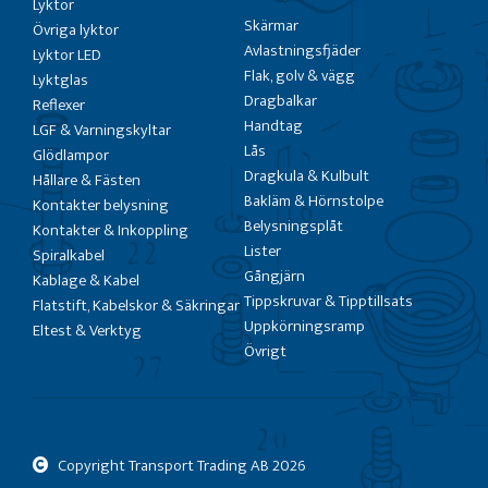
Lyktor
Skärmar
Övriga lyktor
Avlastningsfjäder
Lyktor LED
Flak, golv & vägg
Lyktglas
Dragbalkar
Reflexer
Handtag
LGF & Varningskyltar
Lås
Glödlampor
Dragkula & Kulbult
Hållare & Fästen
Bakläm & Hörnstolpe
Kontakter belysning
Belysningsplåt
Kontakter & Inkoppling
Lister
Spiralkabel
Gångjärn
Kablage & Kabel
Tippskruvar & Tipptillsats
Flatstift, Kabelskor & Säkringar
Uppkörningsramp
Eltest & Verktyg
Övrigt
Copyright Transport Trading AB
2026