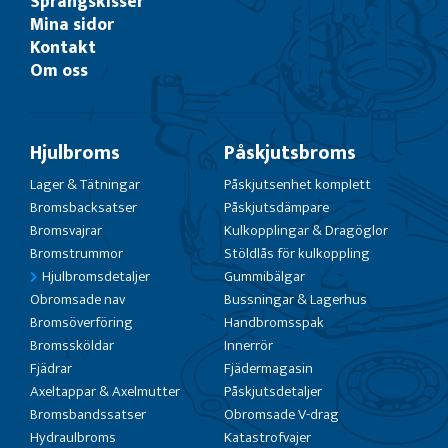
Sprängskisser
Mina sidor
Kontakt
Om oss
Hjulbroms
Påskjutsbroms
Lager & Tätningar
Påskjutsenhet komplett
Bromsbacksatser
Påskjutsdämpare
Bromsvajrar
Kulkopplingar & Dragöglor
Bromstrummor
Stöldlås för kulkoppling
Hjulbromsdetaljer
Gummibälgar
Obromsade nav
Bussningar & Lagerhus
Bromsöverföring
Handbromsspak
Bromssköldar
Innerrör
Fjädrar
Fjädermagasin
Axeltappar & Axelmutter
Påskjutsdetaljer
Bromsbandssatser
Obromsade V-drag
Hydraulbroms
Katastrofvajer