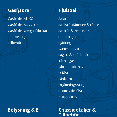
Gasfjädrar
Hjulaxel
Gasfjäder AL-KO
Axlar
Gasfjäder STABILUS
Axelstötdämpare & Fäste
Gasfjäder Övriga fabrikat
Axelrör & Pendelrör
Fästbeslag
Bussningar
Tillbehör
Fjädring
Gummistavar
Lager- & Stödbock
Tätningar
Obromsade nav
U-fäste
Länkarm
Utjämningsstag
Bromsvajerfäste
Stoppskruv
Belysning & El
Chassidetaljer &
Tillbehör