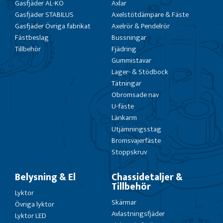
Gasfjäder AL-KO
Axlar
Gasfjäder STABILUS
Axelstötdämpare & Fäste
Gasfjäder Övriga fabrikat
Axelrör & Pendelrör
Fästbeslag
Bussningar
Tillbehör
Fjädring
Gummistavar
Lager- & Stödbock
Tätningar
Obromsade nav
U-fäste
Länkarm
Utjämningsstag
Bromsvajerfäste
Stoppskruv
Belysning & El
Chassidetaljer &
Tillbehör
Lyktor
Skärmar
Övriga lyktor
Avlastningsfjäder
Lyktor LED