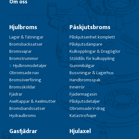
Om oss
Hjulbroms
Påskjutsbroms
Lager & Tätningar
Påskjutsenhet komplett
Bromsbacksatser
Påskjutsdämpare
Bromsvajrar
Kulkopplingar & Dragöglor
Bromstrummor
Stöldlås för kulkoppling
Hjulbromsdetaljer
Gummibälgar
Obromsade nav
Bussningar & Lagerhus
Bromsöverföring
Handbromsspak
Bromssköldar
Innerrör
Fjädrar
Fjädermagasin
Axeltappar & Axelmutter
Påskjutsdetaljer
Bromsbandssatser
Obromsade V-drag
Hydraulbroms
Katastrofvajer
Gasfjädrar
Hjulaxel