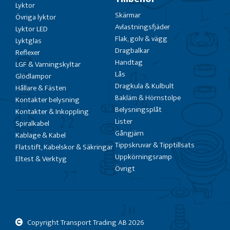
Lyktor
Skärmar
Övriga lyktor
Avlastningsfjäder
Lyktor LED
Flak, golv & vägg
Lyktglas
Dragbalkar
Reflexer
Handtag
LGF & Varningskyltar
Lås
Glödlampor
Dragkula & Kulbult
Hållare & Fästen
Bakläm & Hörnstolpe
Kontakter belysning
Belysningsplåt
Kontakter & Inkoppling
Lister
Spiralkabel
Gångjärn
Kablage & Kabel
Tippskruvar & Tipptillsats
Flatstift, Kabelskor & Säkringar
Uppkörningsramp
Eltest & Verktyg
Övrigt
Copyright Transport Trading AB
2026