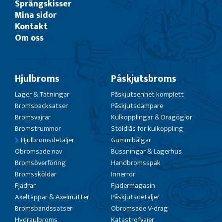
Sprängskisser
Mina sidor
Kontakt
Om oss
Hjulbroms
Påskjutsbroms
Lager & Tätningar
Påskjutsenhet komplett
Bromsbacksatser
Påskjutsdämpare
Bromsvajrar
Kulkopplingar & Dragöglor
Bromstrummor
Stöldlås för kulkoppling
Hjulbromsdetaljer
Gummibälgar
Obromsade nav
Bussningar & Lagerhus
Bromsöverföring
Handbromsspak
Bromssköldar
Innerrör
Fjädrar
Fjädermagasin
Axeltappar & Axelmutter
Påskjutsdetaljer
Bromsbandssatser
Obromsade V-drag
Hydraulbroms
Katastrofvajer