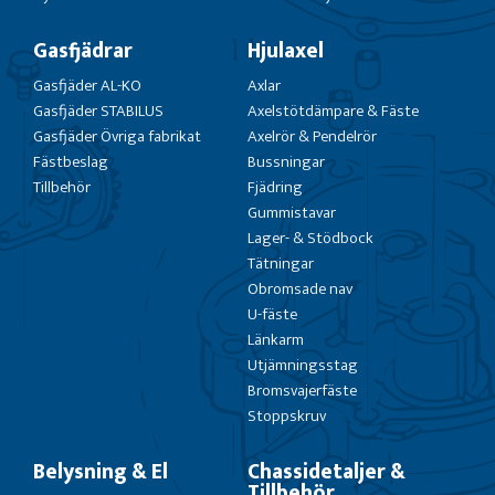
Gasfjädrar
Hjulaxel
Gasfjäder AL-KO
Axlar
Gasfjäder STABILUS
Axelstötdämpare & Fäste
Gasfjäder Övriga fabrikat
Axelrör & Pendelrör
Fästbeslag
Bussningar
Tillbehör
Fjädring
Gummistavar
Lager- & Stödbock
Tätningar
Obromsade nav
U-fäste
Länkarm
Utjämningsstag
Bromsvajerfäste
Stoppskruv
Belysning & El
Chassidetaljer &
Tillbehör