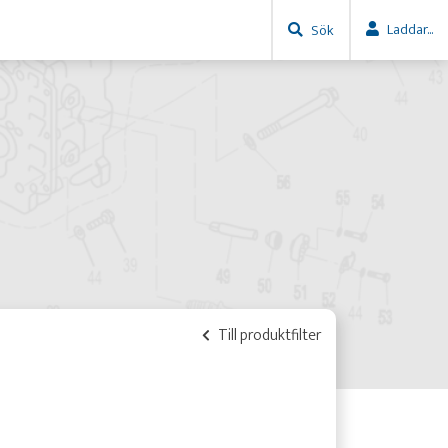
Laddar...
Sök
Till produktfilter