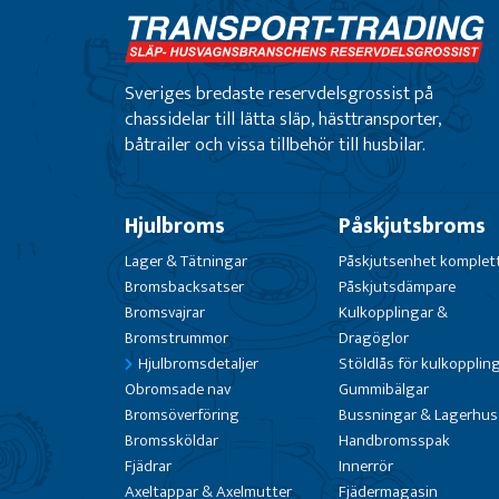
Sveriges bredaste reservdelsgrossist på
chassidelar till lätta släp, hästtransporter,
båtrailer och vissa tillbehör till husbilar.
Hjulbroms
Påskjutsbroms
Lager & Tätningar
Påskjutsenhet komplet
Bromsbacksatser
Påskjutsdämpare
Bromsvajrar
Kulkopplingar &
Bromstrummor
Dragöglor
Hjulbromsdetaljer
Stöldlås för kulkopplin
Obromsade nav
Gummibälgar
Bromsöverföring
Bussningar & Lagerhus
Bromssköldar
Handbromsspak
Fjädrar
Innerrör
Axeltappar & Axelmutter
Fjädermagasin