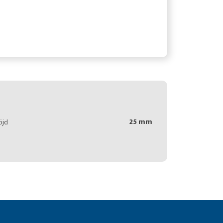
25 mm
öjd