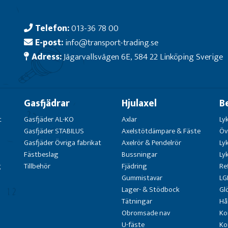
Telefon:
013-36 78 00
E-post:
info@transport-trading.se
Adress:
Jägarvallsvägen 6E, 584 22 Linköping Sverige
Gasfjädrar
Hjulaxel
B
t
Gasfjäder AL-KO
Axlar
Ly
Gasfjäder STABILUS
Axelstötdämpare & Fäste
Öv
Gasfjäder Övriga fabrikat
Axelrör & Pendelrör
Ly
Fästbeslag
Bussningar
Ly
g
Tillbehör
Fjädring
Re
Gummistavar
LG
Lager- & Stödbock
Gl
Tätningar
Hå
Obromsade nav
Ko
U-fäste
Ko