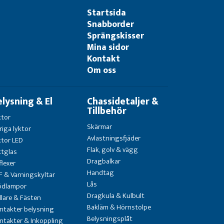
Startsida
Snabborder
Sprängskisser
Mina sidor
Kontakt
Om oss
elysning & El
Chassidetaljer &
Tillbehör
ktor
Skärmar
riga lyktor
Avlastningsfjäder
ktor LED
Flak, golv & vägg
ktglas
Dragbalkar
flexer
Handtag
F & Varningskyltar
Lås
ödlampor
Dragkula & Kulbult
llare & Fästen
Bakläm & Hörnstolpe
ntakter belysning
Belysningsplåt
ntakter & Inkoppling