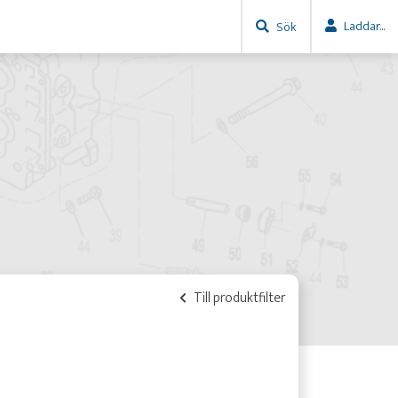
Laddar...
Sök
Till produktfilter