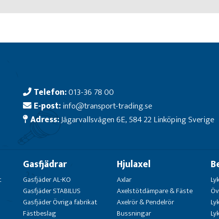
Telefon:
013-36 78 00
E-post:
info@transport-trading.se
Adress:
Jägarvallsvägen 6E, 584 22 Linköping Sverige
Gasfjädrar
Hjulaxel
B
t
Gasfjäder AL-KO
Axlar
Ly
Gasfjäder STABILUS
Axelstötdämpare & Fäste
Öv
Gasfjäder Övriga fabrikat
Axelrör & Pendelrör
Ly
Fästbeslag
Bussningar
Ly