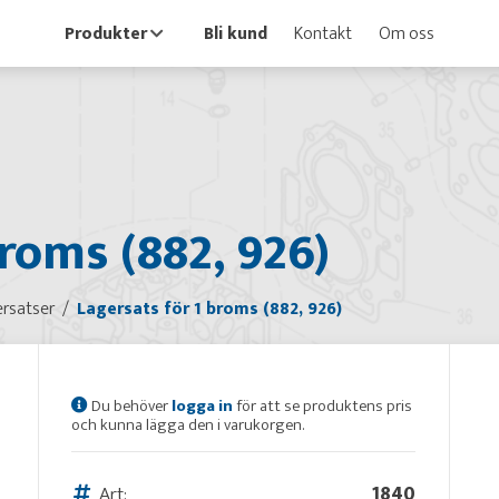
Produkter
Bli kund
Kontakt
Om oss
roms (882, 926)
rsatser
Lagersats för 1 broms (882, 926)
Du behöver
logga in
för att se produktens pris
och kunna lägga den i varukorgen.
Art:
1840