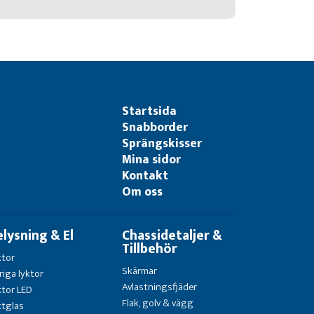
Startsida
Snabborder
Sprängskisser
Mina sidor
Kontakt
Om oss
elysning & El
Chassidetaljer &
Tillbehör
ktor
Skärmar
riga lyktor
Avlastningsfjäder
ktor LED
Flak, golv & vägg
ktglas