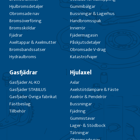
Hjulbromsdetaljer
Gummibälgar
Obromsade nav
Bussningar & Lagerhus
Bromsöverföring
Handbromsspak
Bromssköldar
Innerrör
Fjädrar
Fjädermagasin
Axeltappar & Axelmutter
Påskjutsdetaljer
Bromsbandssatser
Obromsade V-drag
Hydraulbroms
Katastrofvajer
Gasfjädrar
Hjulaxel
Gasfjäder AL-KO
Axlar
Gasfjäder STABILUS
Axelstötdämpare & Fäste
Gasfjäder Övriga fabrikat
Axelrör & Pendelrör
Fästbeslag
Bussningar
Tillbehör
Fjädring
Gummistavar
Lager- & Stödbock
Tätningar
Obromsade nav