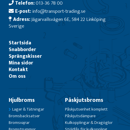
Telefon:
013-36 78 00
E-post:
info@transport-trading.se
Adress:
Jägarvallsvägen 6E, 584 22 Linköping
Sverige
Startsida
Snabborder
Sprängskisser
Mina sidor
Kontakt
Om oss
Hjulbroms
Påskjutsbroms
Lager & Tätningar
Påskjutsenhet komplett
Bromsbacksatser
Påskjutsdämpare
Bromsvajrar
Kulkopplingar & Dragöglor
Bromstrummor
Stöldlås för kulkoppling