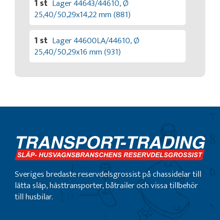
1 st
Lager 44643/44610, Ø
25,40/50,29x14,22 mm (881)
1 st
Lager 44600LA/44610, Ø
25,40/50,29x16 mm (931)
Sveriges bredaste reservdelsgrossist på chassidelar till
lätta släp, hästtransporter, båtrailer och vissa tillbehör
till husbilar.