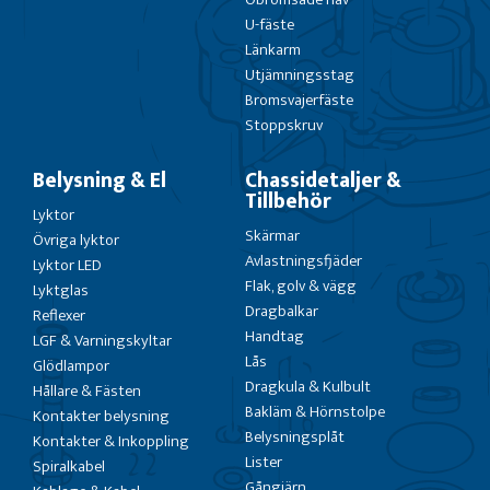
U-fäste
Länkarm
Utjämningsstag
Bromsvajerfäste
Stoppskruv
Belysning & El
Chassidetaljer &
Tillbehör
Lyktor
Skärmar
Övriga lyktor
Avlastningsfjäder
Lyktor LED
Flak, golv & vägg
Lyktglas
Dragbalkar
Reflexer
Handtag
LGF & Varningskyltar
Lås
Glödlampor
Dragkula & Kulbult
Hållare & Fästen
Bakläm & Hörnstolpe
Kontakter belysning
Belysningsplåt
Kontakter & Inkoppling
Lister
Spiralkabel
Gångjärn