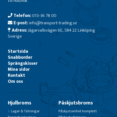
till husbilar.
Telefon:
013-36 78 00
E-post:
info@transport-trading.se
Adress:
Jägarvallsvägen 6E, 584 22 Linköping
Sverige
Startsida
Snabborder
Sprängskisser
Mina sidor
Kontakt
Om oss
Hjulbroms
Påskjutsbroms
Lager & Tätningar
Påskjutsenhet komplett