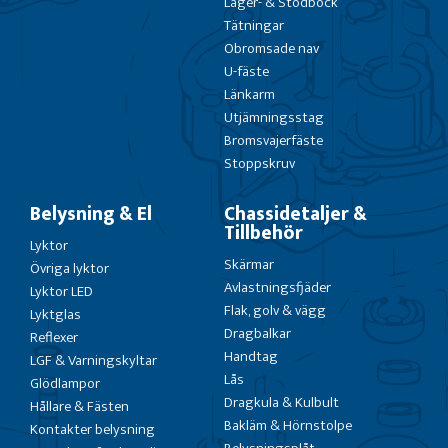
Lager- & Stödbock
Tätningar
Obromsade nav
U-fäste
Länkarm
Utjämningsstag
Bromsvajerfäste
Stoppskruv
Belysning & El
Chassidetaljer &
Tillbehör
Lyktor
Skärmar
Övriga lyktor
Avlastningsfjäder
Lyktor LED
Flak, golv & vägg
Lyktglas
Dragbalkar
Reflexer
Handtag
LGF & Varningskyltar
Lås
Glödlampor
Dragkula & Kulbult
Hållare & Fästen
Bakläm & Hörnstolpe
Kontakter belysning