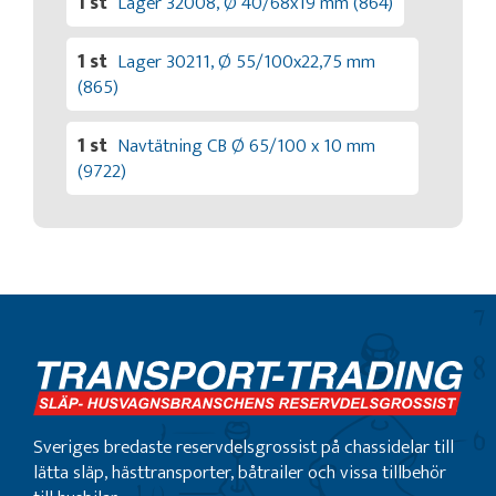
1 st
Lager 32008, Ø 40/68x19 mm (864)
1 st
Lager 30211, Ø 55/100x22,75 mm
(865)
1 st
Navtätning CB Ø 65/100 x 10 mm
(9722)
Sveriges bredaste reservdelsgrossist på chassidelar till
lätta släp, hästtransporter, båtrailer och vissa tillbehör