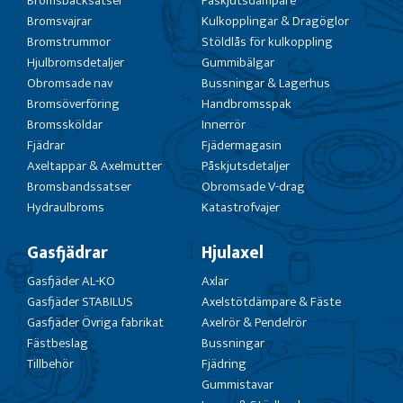
Bromsbacksatser
Påskjutsdämpare
Bromsvajrar
Kulkopplingar & Dragöglor
Bromstrummor
Stöldlås för kulkoppling
Hjulbromsdetaljer
Gummibälgar
Obromsade nav
Bussningar & Lagerhus
Bromsöverföring
Handbromsspak
Bromssköldar
Innerrör
Fjädrar
Fjädermagasin
Axeltappar & Axelmutter
Påskjutsdetaljer
Bromsbandssatser
Obromsade V-drag
Hydraulbroms
Katastrofvajer
Gasfjädrar
Hjulaxel
Gasfjäder AL-KO
Axlar
Gasfjäder STABILUS
Axelstötdämpare & Fäste
Gasfjäder Övriga fabrikat
Axelrör & Pendelrör
Fästbeslag
Bussningar
Tillbehör
Fjädring
Gummistavar