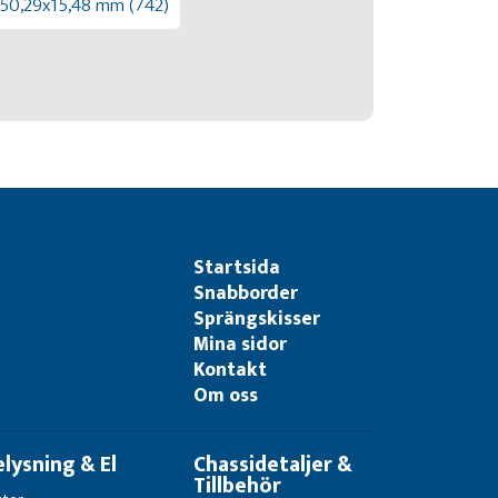
50,29x15,48 mm (742)
Startsida
Snabborder
Sprängskisser
Mina sidor
Kontakt
Om oss
elysning & El
Chassidetaljer &
Tillbehör