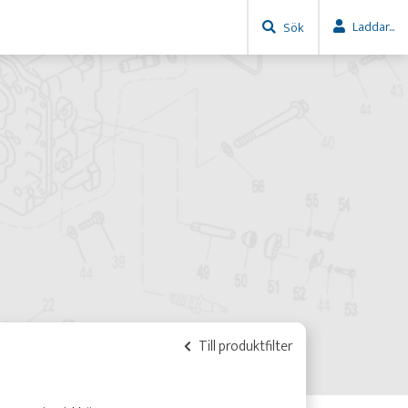
Laddar...
Sök
Till produktfilter