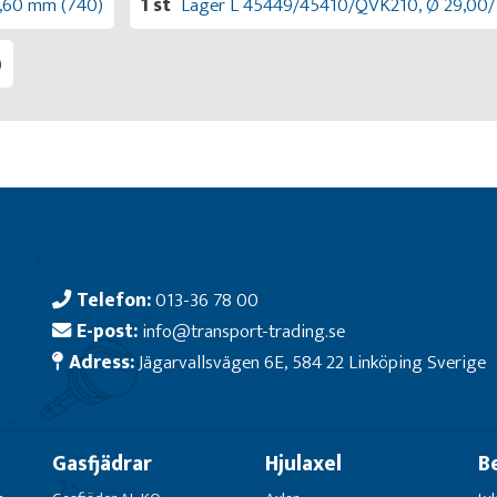
4,60 mm (740)
1 st
Lager L 45449/45410/QVK210, Ø 29,00/
)
Telefon:
013-36 78 00
E-post:
info@transport-trading.se
Adress:
Jägarvallsvägen 6E, 584 22 Linköping Sverige
Gasfjädrar
Hjulaxel
B