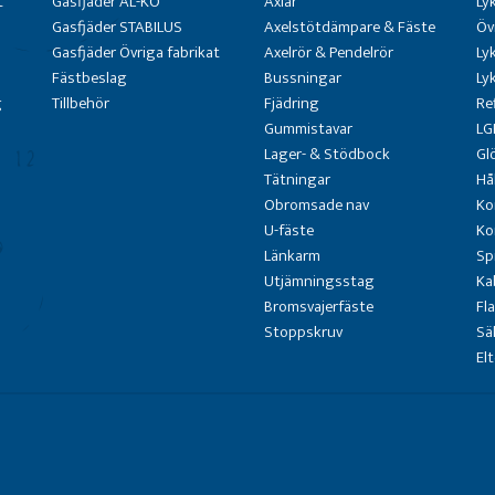
t
Gasfjäder AL-KO
Axlar
Ly
Gasfjäder STABILUS
Axelstötdämpare & Fäste
Öv
Gasfjäder Övriga fabrikat
Axelrör & Pendelrör
Ly
Fästbeslag
Bussningar
Ly
g
Tillbehör
Fjädring
Re
Gummistavar
LG
Lager- & Stödbock
Gl
Tätningar
Hå
Obromsade nav
Ko
U-fäste
Ko
Länkarm
Sp
Utjämningsstag
Ka
Bromsvajerfäste
Fl
Stoppskruv
Sä
El