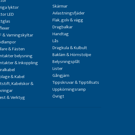
ktor
Skärmar
riga lyktor
Avlastningsfjäder
ktor LED
Flak, golv & vägg
ktglas
Dragbalkar
flexer
Handtag
F & Varningskyltar
Lås
ödlampor
Dragkula & Kulbult
llare & Fästen
Bakläm & Hörnstolpe
ntakter belysning
Belysningsplåt
ntakter & Inkoppling
Lister
iralkabel
Gångjärn
blage & Kabel
Tippskruvar & Tipptillsats
atstift, Kabelskor &
Uppkörningsramp
kringar
Övrigt
test & Verktyg