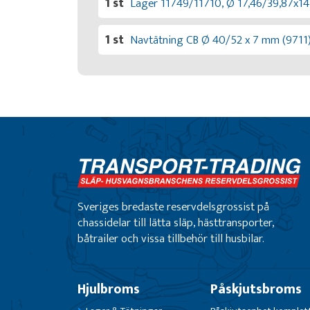
1 st
Lager 11749/11710, Ø 17,46/39,87x1
1 st
Navtätning CB Ø 40/52 x 7 mm (9711
Sveriges bredaste reservdelsgrossist på
chassidelar till lätta släp, hästtransporter,
båtrailer och vissa tillbehör till husbilar.
Hjulbroms
Påskjutsbroms