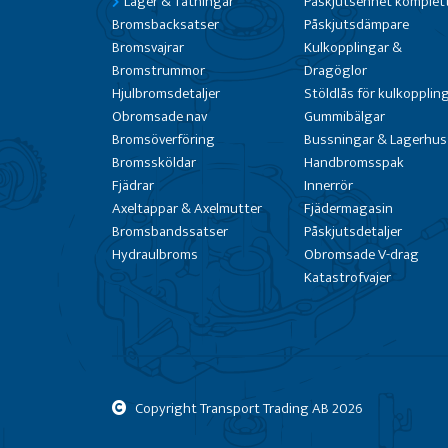
Lager & Tätningar
Påskjutsenhet komplet
Bromsbacksatser
Påskjutsdämpare
Bromsvajrar
Kulkopplingar &
Bromstrummor
Dragöglor
Hjulbromsdetaljer
Stöldlås för kulkopplin
Obromsade nav
Gummibälgar
Bromsöverföring
Bussningar & Lagerhus
Bromssköldar
Handbromsspak
Fjädrar
Innerrör
Axeltappar & Axelmutter
Fjädermagasin
Bromsbandssatser
Påskjutsdetaljer
Hydraulbroms
Obromsade V-drag
Katastrofvajer
Copyright Transport Trading AB
2026