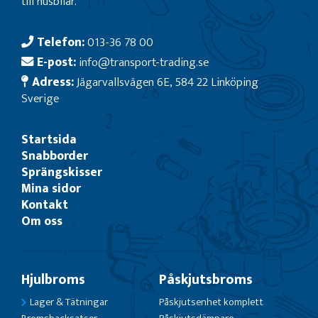
till husbilar.
Telefon:
013-36 78 00
E-post:
info@transport-trading.se
Adress:
Jägarvallsvägen 6E, 584 22 Linköping
Sverige
Startsida
Snabborder
Sprängskisser
Mina sidor
Kontakt
Om oss
Hjulbroms
Påskjutsbroms
Lager & Tätningar
Påskjutsenhet komplett