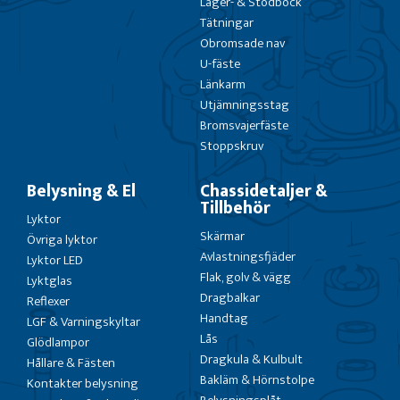
Lager- & Stödbock
Tätningar
Obromsade nav
U-fäste
Länkarm
Utjämningsstag
Bromsvajerfäste
Stoppskruv
Belysning & El
Chassidetaljer &
Tillbehör
Lyktor
Skärmar
Övriga lyktor
Avlastningsfjäder
Lyktor LED
Flak, golv & vägg
Lyktglas
Dragbalkar
Reflexer
Handtag
LGF & Varningskyltar
Lås
Glödlampor
Dragkula & Kulbult
Hållare & Fästen
Bakläm & Hörnstolpe
Kontakter belysning