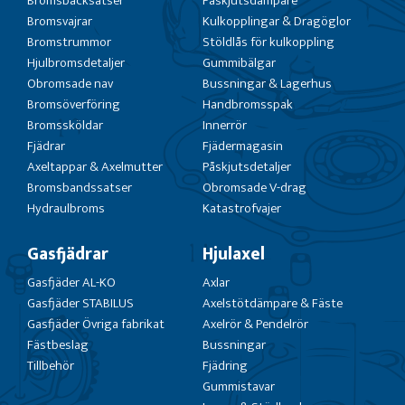
Bromsbacksatser
Påskjutsdämpare
Bromsvajrar
Kulkopplingar & Dragöglor
Bromstrummor
Stöldlås för kulkoppling
Hjulbromsdetaljer
Gummibälgar
Obromsade nav
Bussningar & Lagerhus
Bromsöverföring
Handbromsspak
Bromssköldar
Innerrör
Fjädrar
Fjädermagasin
Axeltappar & Axelmutter
Påskjutsdetaljer
Bromsbandssatser
Obromsade V-drag
Hydraulbroms
Katastrofvajer
Gasfjädrar
Hjulaxel
Gasfjäder AL-KO
Axlar
Gasfjäder STABILUS
Axelstötdämpare & Fäste
Gasfjäder Övriga fabrikat
Axelrör & Pendelrör
Fästbeslag
Bussningar
Tillbehör
Fjädring
Gummistavar