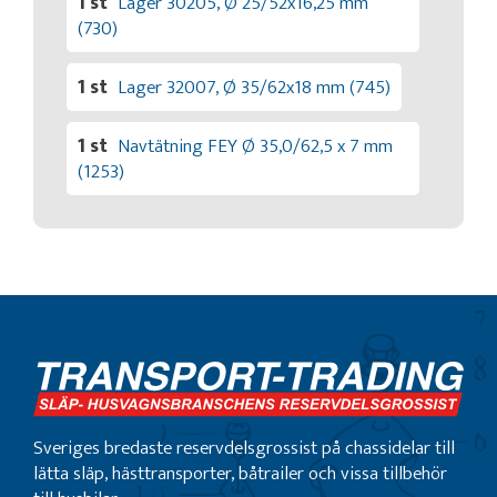
1 st
Lager 30205, Ø 25/52x16,25 mm
(730)
1 st
Lager 32007, Ø 35/62x18 mm (745)
1 st
Navtätning FEY Ø 35,0/62,5 x 7 mm
(1253)
Sveriges bredaste reservdelsgrossist på chassidelar till
lätta släp, hästtransporter, båtrailer och vissa tillbehör