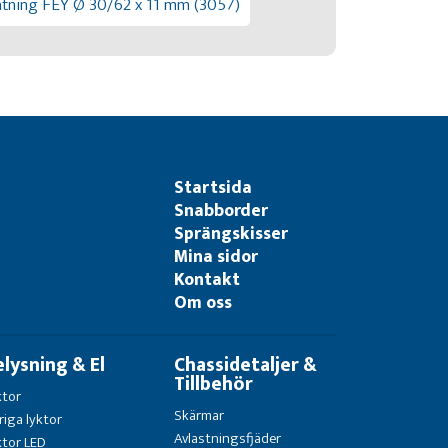
tning FEY Ø 30/62 x 11 mm (3057)
Startsida
Snabborder
Sprängskisser
Mina sidor
Kontakt
Om oss
elysning & El
Chassidetaljer &
Tillbehör
ktor
Skärmar
riga lyktor
Avlastningsfjäder
ktor LED