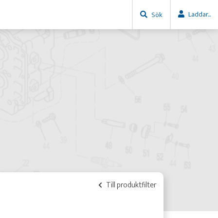
Laddar...
Sök
Till produktfilter