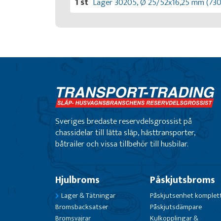
1 st
Lager 30205, Ø 25/52x16,25 mm (730
Sveriges bredaste reservdelsgrossist på
chassidelar till lätta släp, hästtransporter,
båtrailer och vissa tillbehör till husbilar.
Hjulbroms
Påskjutsbroms
Lager & Tätningar
Påskjutsenhet komplet
Bromsbacksatser
Påskjutsdämpare
Bromsvajrar
Kulkopplingar &