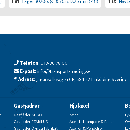
)
1 st
Lager 30206, Ø 30/62x17,25 mm (731)
1 st
Navtä
Telefon:
013-36 78 00
E-post:
info@transport-trading.se
Adress:
Jägarvallsvägen 6E, 584 22 Linköping Sverige
Gasfjädrar
Hjulaxel
B
t
Gasfjäder AL-KO
Axlar
Ly
Gasfjäder STABILUS
Axelstötdämpare & Fäste
Öv
Gasfjäder Övriga fabrikat
Axelrör & Pendelrör
Ly