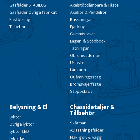
Gasfjäder STABILUS
Axelstötdämpare & Fäste
Gasfjäder Övriga fabrikat
Axelrör & Pendelrör
Fästbeslag
Bussningar
Tillbehör
Fjädring
Gummistavar
Lager- & Stödbock
Tätningar
Obromsade nav
U-fäste
Länkarm
Utjämningsstag
Bromsvajerfäste
Stoppskruv
Belysning & El
Chassidetaljer &
Tillbehör
Lyktor
Skärmar
Övriga lyktor
Avlastningsfjäder
Lyktor LED
Flak, golv & vägg
Lyktglas