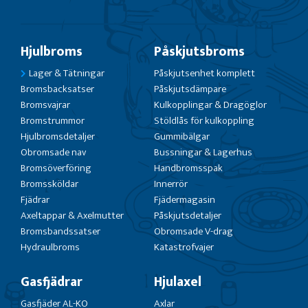
Hjulbroms
Påskjutsbroms
Lager & Tätningar
Påskjutsenhet komplett
Bromsbacksatser
Påskjutsdämpare
Bromsvajrar
Kulkopplingar & Dragöglor
Bromstrummor
Stöldlås för kulkoppling
Hjulbromsdetaljer
Gummibälgar
Obromsade nav
Bussningar & Lagerhus
Bromsöverföring
Handbromsspak
Bromssköldar
Innerrör
Fjädrar
Fjädermagasin
Axeltappar & Axelmutter
Påskjutsdetaljer
Bromsbandssatser
Obromsade V-drag
Hydraulbroms
Katastrofvajer
Gasfjädrar
Hjulaxel
Gasfjäder AL-KO
Axlar