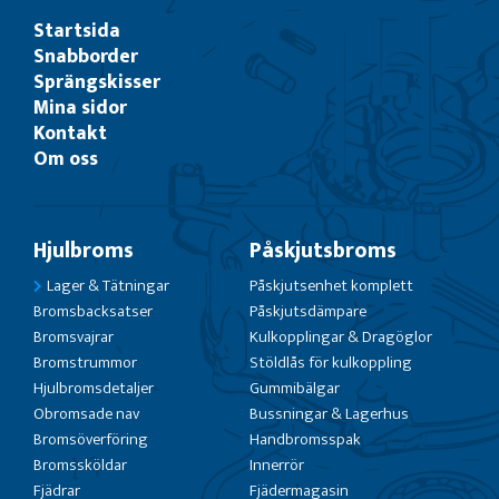
Startsida
Snabborder
Sprängskisser
Mina sidor
Kontakt
Om oss
Hjulbroms
Påskjutsbroms
Lager & Tätningar
Påskjutsenhet komplett
Bromsbacksatser
Påskjutsdämpare
Bromsvajrar
Kulkopplingar & Dragöglor
Bromstrummor
Stöldlås för kulkoppling
Hjulbromsdetaljer
Gummibälgar
Obromsade nav
Bussningar & Lagerhus
Bromsöverföring
Handbromsspak
Bromssköldar
Innerrör
Fjädrar
Fjädermagasin