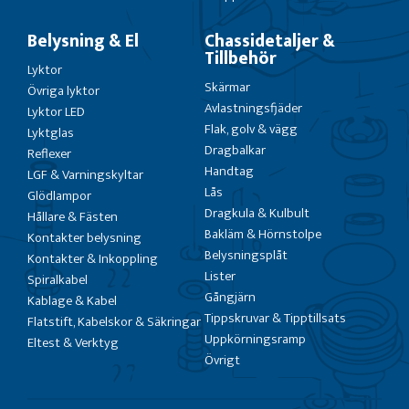
Belysning & El
Chassidetaljer &
Tillbehör
Lyktor
Skärmar
Övriga lyktor
Avlastningsfjäder
Lyktor LED
Flak, golv & vägg
Lyktglas
Dragbalkar
Reflexer
Handtag
LGF & Varningskyltar
Lås
Glödlampor
Dragkula & Kulbult
Hållare & Fästen
Bakläm & Hörnstolpe
Kontakter belysning
Belysningsplåt
Kontakter & Inkoppling
Lister
Spiralkabel
Gångjärn
Kablage & Kabel
Tippskruvar & Tipptillsats
Flatstift, Kabelskor & Säkringar
Uppkörningsramp
Eltest & Verktyg
Övrigt