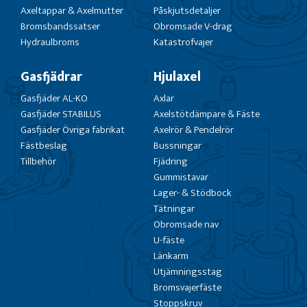
Axeltappar & Axelmutter
Påskjutsdetaljer
Bromsbandssatser
Obromsade V-drag
Hydraulbroms
Katastrofvajer
Gasfjädrar
Hjulaxel
Gasfjäder AL-KO
Axlar
Gasfjäder STABILUS
Axelstötdämpare & Fäste
Gasfjäder Övriga fabrikat
Axelrör & Pendelrör
Fästbeslag
Bussningar
Tillbehör
Fjädring
Gummistavar
Lager- & Stödbock
Tätningar
Obromsade nav
U-fäste
Länkarm
Utjämningsstag
Bromsvajerfäste
Stoppskruv