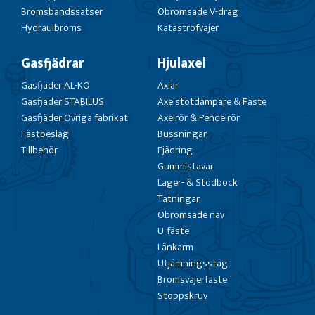
Bromsbandssatser
Obromsade V-drag
Hydraulbroms
Katastrofvajer
Gasfjädrar
Hjulaxel
Gasfjäder AL-KO
Axlar
Gasfjäder STABILUS
Axelstötdämpare & Fäste
Gasfjäder Övriga fabrikat
Axelrör & Pendelrör
Fästbeslag
Bussningar
Tillbehör
Fjädring
Gummistavar
Lager- & Stödbock
Tätningar
Obromsade nav
U-fäste
Länkarm
Utjämningsstag
Bromsvajerfäste
Stoppskruv