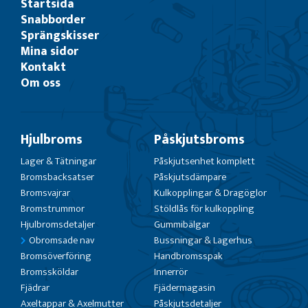
Startsida
Snabborder
Sprängskisser
Mina sidor
Kontakt
Om oss
Hjulbroms
Påskjutsbroms
Lager & Tätningar
Påskjutsenhet komplett
Bromsbacksatser
Påskjutsdämpare
Bromsvajrar
Kulkopplingar & Dragöglor
Bromstrummor
Stöldlås för kulkoppling
Hjulbromsdetaljer
Gummibälgar
Obromsade nav
Bussningar & Lagerhus
Bromsöverföring
Handbromsspak
Bromssköldar
Innerrör
Fjädrar
Fjädermagasin
Axeltappar & Axelmutter
Påskjutsdetaljer