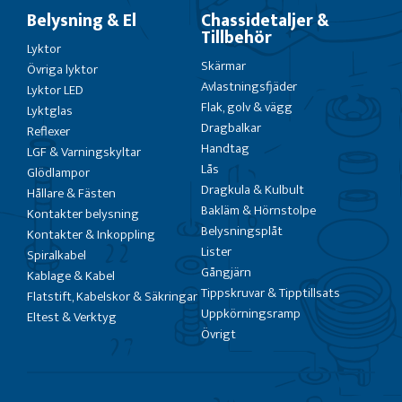
Belysning & El
Chassidetaljer &
Tillbehör
Lyktor
Skärmar
Övriga lyktor
Avlastningsfjäder
Lyktor LED
Flak, golv & vägg
Lyktglas
Dragbalkar
Reflexer
Handtag
LGF & Varningskyltar
Lås
Glödlampor
Dragkula & Kulbult
Hållare & Fästen
Bakläm & Hörnstolpe
Kontakter belysning
Belysningsplåt
Kontakter & Inkoppling
Lister
Spiralkabel
Gångjärn
Kablage & Kabel
Tippskruvar & Tipptillsats
Flatstift, Kabelskor & Säkringar
Uppkörningsramp
Eltest & Verktyg
Övrigt