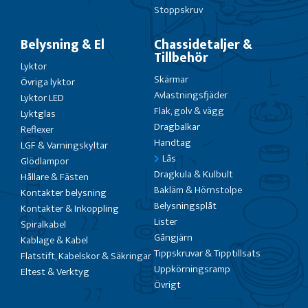
Stoppskruv
Belysning & El
Chassidetaljer &
Tillbehör
Lyktor
Skärmar
Övriga lyktor
Avlastningsfjäder
Lyktor LED
Flak, golv & vägg
Lyktglas
Dragbalkar
Reflexer
Handtag
LGF & Varningskyltar
Lås
Glödlampor
Dragkula & Kulbult
Hållare & Fästen
Bakläm & Hörnstolpe
Kontakter belysning
Belysningsplåt
Kontakter & Inkoppling
Lister
Spiralkabel
Gångjärn
Kablage & Kabel
Tippskruvar & Tipptillsats
Flatstift, Kabelskor & Säkringar
Uppkörningsramp
Eltest & Verktyg
Övrigt