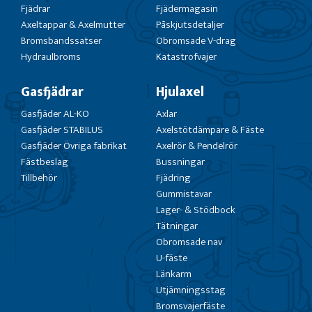
Fjädrar
Fjädermagasin
Axeltappar & Axelmutter
Påskjutsdetaljer
Bromsbandssatser
Obromsade V-drag
Hydraulbroms
Katastrofvajer
Gasfjädrar
Hjulaxel
Gasfjäder AL-KO
Axlar
Gasfjäder STABILUS
Axelstötdämpare & Fäste
Gasfjäder Övriga fabrikat
Axelrör & Pendelrör
Fästbeslag
Bussningar
Tillbehör
Fjädring
Gummistavar
Lager- & Stödbock
Tätningar
Obromsade nav
U-fäste
Länkarm
Utjämningsstag
Bromsvajerfäste