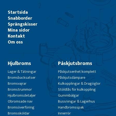
Startsida
Snabborder
Sprängskisser
Mina sidor
Kontakt
Om oss
Hjulbroms
Påskjutsbroms
Lager & Tätningar
Påskjutsenhet komplett
Bromsbacksatser
Påskjutsdämpare
Bromsvajrar
Kulkopplingar & Dragöglor
Bromstrummor
Stöldlås för kulkoppling
Hjulbromsdetaljer
Gummibälgar
Obromsade nav
Bussningar & Lagerhus
Bromsöverföring
Handbromsspak
Bromssköldar
Innerrör