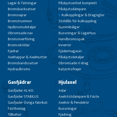
Lager & Tätningar
Påskjutsenhet komplett
Bromsbacksatser
Påskjutsdämpare
Bromsvajrar
Kulkopplingar & Dragöglor
Bromstrummor
Stöldlås för kulkoppling
Hjulbromsdetaljer
Gummibälgar
Obromsade nav
Bussningar & Lagerhus
Bromsöverföring
Handbromsspak
Bromssköldar
Innerrör
Fjädrar
Fjädermagasin
Axeltappar & Axelmutter
Påskjutsdetaljer
Bromsbandssatser
Obromsade V-drag
Hydraulbroms
Katastrofvajer
Gasfjädrar
Hjulaxel
Gasfjäder AL-KO
Axlar
Gasfjäder STABILUS
Axelstötdämpare & Fäste
Gasfjäder Övriga fabrikat
Axelrör & Pendelrör
Fästbeslag
Bussningar
Tillbehör
Fjädring