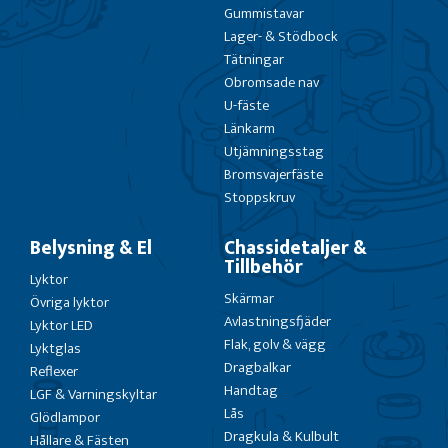
Gummistavar
Lager- & Stödbock
Tätningar
Obromsade nav
U-fäste
Länkarm
Utjämningsstag
Bromsvajerfäste
Stoppskruv
Belysning & El
Chassidetaljer &
Tillbehör
Lyktor
Skärmar
Övriga lyktor
Avlastningsfjäder
Lyktor LED
Flak, golv & vägg
Lyktglas
Dragbalkar
Reflexer
Handtag
LGF & Varningskyltar
Lås
Glödlampor
Dragkula & Kulbult
Hållare & Fästen