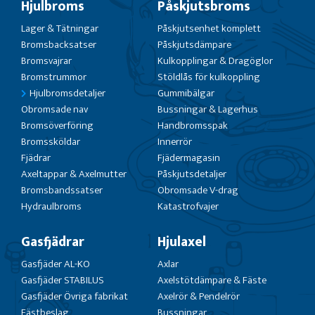
Hjulbroms
Påskjutsbroms
Lager & Tätningar
Påskjutsenhet komplett
Bromsbacksatser
Påskjutsdämpare
Bromsvajrar
Kulkopplingar & Dragöglor
Bromstrummor
Stöldlås för kulkoppling
Hjulbromsdetaljer
Gummibälgar
Obromsade nav
Bussningar & Lagerhus
Bromsöverföring
Handbromsspak
Bromssköldar
Innerrör
Fjädrar
Fjädermagasin
Axeltappar & Axelmutter
Påskjutsdetaljer
Bromsbandssatser
Obromsade V-drag
Hydraulbroms
Katastrofvajer
Gasfjädrar
Hjulaxel
Gasfjäder AL-KO
Axlar
Gasfjäder STABILUS
Axelstötdämpare & Fäste
Gasfjäder Övriga fabrikat
Axelrör & Pendelrör
Fästbeslag
Bussningar