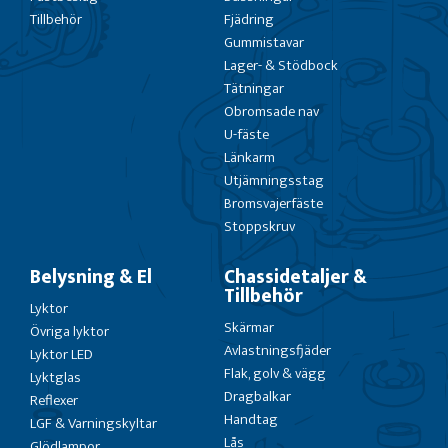
Tillbehör
Fjädring
Gummistavar
Lager- & Stödbock
Tätningar
Obromsade nav
U-fäste
Länkarm
Utjämningsstag
Bromsvajerfäste
Stoppskruv
Belysning & El
Chassidetaljer &
Tillbehör
Lyktor
Skärmar
Övriga lyktor
Avlastningsfjäder
Lyktor LED
Flak, golv & vägg
Lyktglas
Dragbalkar
Reflexer
Handtag
LGF & Varningskyltar
Lås
Glödlampor