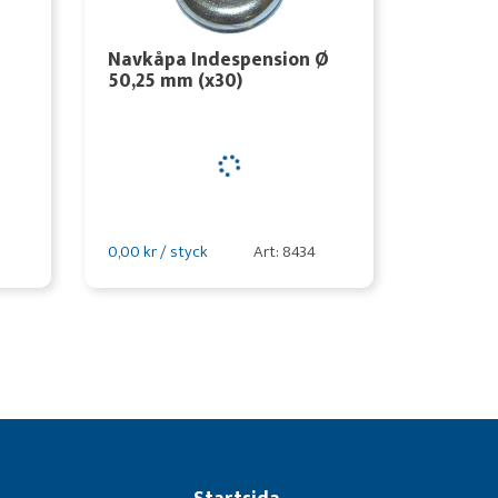
Navkåpa Indespension Ø
50,25 mm (x30)
0,00 kr / styck
Art: 8434