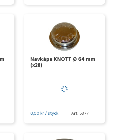
mm
Navkåpa KNOTT Ø 64 mm
(x28)
0,00 kr / styck
Art: 5377