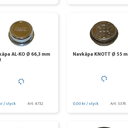
kåpa AL-KO Ø 66,3 mm
Navkåpa KNOTT Ø 55 
)
kr / styck
Art: 4732
0,00 kr / styck
Art: 5376