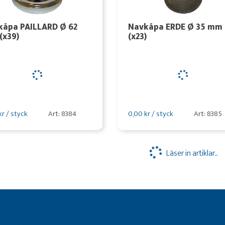
kåpa PAILLARD Ø 62
Navkåpa ERDE Ø 35 mm
(x39)
(x23)
kr / styck
Art: 8384
0,00 kr / styck
Art: 8385
Läser in artiklar...