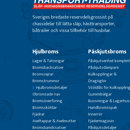
Sveriges bredaste reservdelsgrossist på
chassidelar till lätta släp, hästtransporter,
båtrailer och vissa tillbehör till husbilar.
Hjulbroms
Påskjutsbroms
Lager & Tätningar
Påskjutsenhet komplet
Bromsbacksatser
Påskjutsdämpare
Bromsvajrar
Kulkopplingar &
Bromstrummor
Dragöglor
Hjulbromsdetaljer
Stöldlås för kulkopplin
Obromsade nav
Gummibälgar
Bromsöverföring
Bussningar & Lagerhus
Bromssköldar
Handbromsspak
Fjädrar
Innerrör
Axeltappar & Axelmutter
Fjädermagasin
Bromsbandssatser
Påskjutsdetaljer