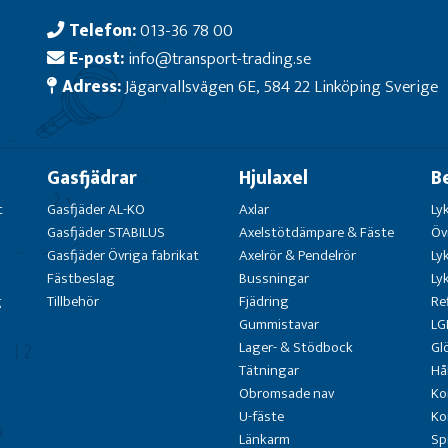
Telefon:
013-36 78 00
E-post:
info@transport-trading.se
Adress:
Jägarvallsvägen 6E, 584 22 Linköping Sverige
Gasfjädrar
Hjulaxel
B
t
Gasfjäder AL-KO
Axlar
Ly
Gasfjäder STABILUS
Axelstötdämpare & Fäste
Öv
Gasfjäder Övriga fabrikat
Axelrör & Pendelrör
Ly
Fästbeslag
Bussningar
Ly
g
Tillbehör
Fjädring
Re
Gummistavar
LG
Lager- & Stödbock
Gl
Tätningar
Hå
Obromsade nav
Ko
U-fäste
Ko
Länkarm
Sp