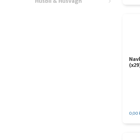
Husbil & Husvagn
Nav
(x29
0,00 