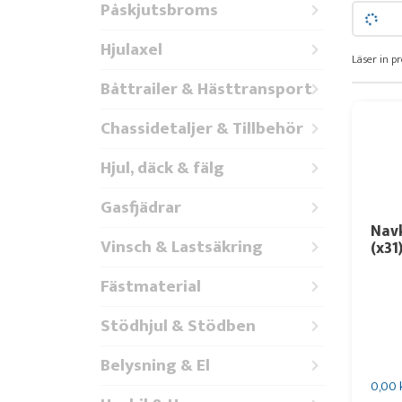
Påskjutsbroms
Hjulaxel
Läser in pr
Båttrailer & Hästtransport
Chassidetaljer & Tillbehör
Hjul, däck & fälg
Gasfjädrar
Nav
Vinsch & Lastsäkring
(x31
Fästmaterial
Stödhjul & Stödben
Belysning & El
0,00 