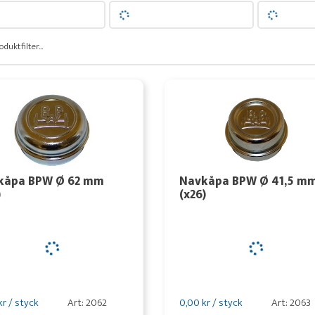
oduktfilter...
kåpa BPW Ø 62 mm
Navkåpa BPW Ø 41,5 m
)
(x26)
kr / styck
Art: 2062
0,00 kr / styck
Art: 2063