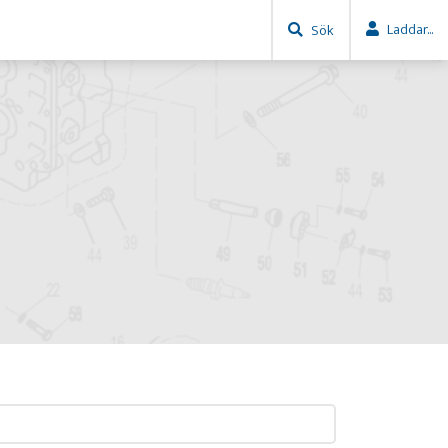
Laddar...
Sök