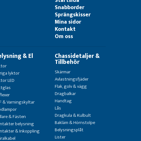
Startsida
Snabborder
Sprängskisser
Mina sidor
Kontakt
Om oss
elysning & El
Chassidetaljer &
Tillbehör
ktor
Skärmar
riga lyktor
Avlastningsfjäder
ktor LED
Flak, golv & vägg
ktglas
Dragbalkar
flexer
Handtag
F & Varningskyltar
Lås
ödlampor
Dragkula & Kulbult
llare & Fästen
Bakläm & Hörnstolpe
ntakter belysning
Belysningsplåt
ntakter & Inkoppling
Lister
iralkabel