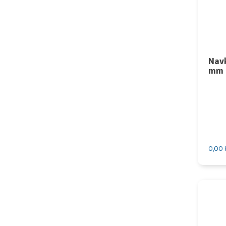
Navk
mm 
0,00 