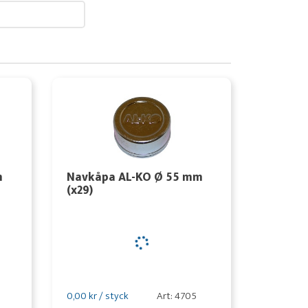
m
Navkåpa AL-KO Ø 55 mm
(x29)
0,00 kr / styck
Art: 4705