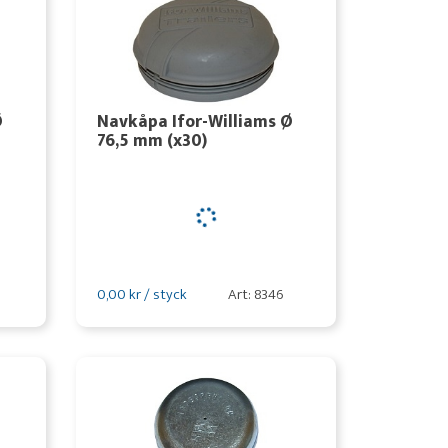
Ø
Navkåpa Ifor-Williams Ø
76,5 mm (x30)
0,00 kr / styck
Art: 8346