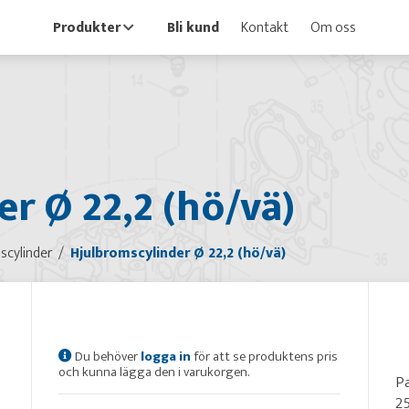
Produkter
Bli kund
Kontakt
Om oss
r Ø 22,2 (hö/vä)
scylinder
Hjulbromscylinder Ø 22,2 (hö/vä)
Du behöver
logga in
för att se produktens pris
och kunna lägga den i varukorgen.
P
2