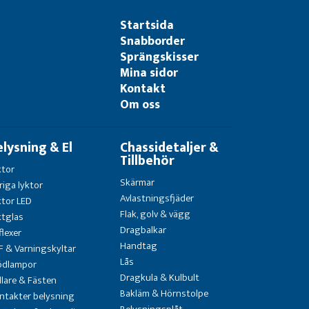
Startsida
Snabborder
Sprängskisser
Mina sidor
Kontakt
Om oss
elysning & El
Chassidetaljer &
Tillbehör
ktor
Skärmar
riga lyktor
Avlastningsfjäder
ktor LED
Flak, golv & vägg
ktglas
Dragbalkar
flexer
Handtag
F & Varningskyltar
Lås
ödlampor
Dragkula & Kulbult
llare & Fästen
Bakläm & Hörnstolpe
ntakter belysning