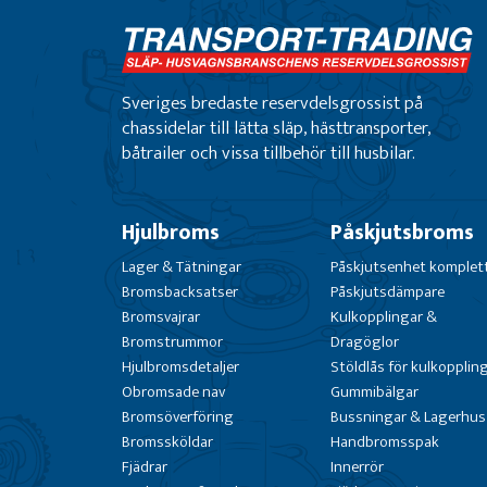
Sveriges bredaste reservdelsgrossist på
chassidelar till lätta släp, hästtransporter,
båtrailer och vissa tillbehör till husbilar.
Hjulbroms
Påskjutsbroms
Lager & Tätningar
Påskjutsenhet komplet
Bromsbacksatser
Påskjutsdämpare
Bromsvajrar
Kulkopplingar &
Bromstrummor
Dragöglor
Hjulbromsdetaljer
Stöldlås för kulkopplin
Obromsade nav
Gummibälgar
Bromsöverföring
Bussningar & Lagerhus
Bromssköldar
Handbromsspak
Fjädrar
Innerrör