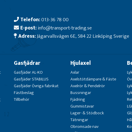
Telefon:
013-36 78 00
E-post:
info@transport-trading.se
Adress:
Jägarvallsvägen 6E, 584 22 Linköping Sverige
Gasfjädrar
Hjulaxel
B
t
Gasfjäder AL-KO
Axlar
Ly
Gasfjäder STABILUS
Axelstötdämpare & Fäste
Öv
Gasfjäder Övriga fabrikat
Axelrör & Pendelrör
Ly
Fästbeslag
Bussningar
Ly
g
Tillbehör
Fjädring
Re
Gummistavar
LG
Lager- & Stödbock
Gl
Tätningar
Hå
Obromsade nav
Ko