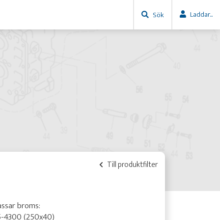
Laddar...
Sök
Till produktfilter
assar broms:
5-4300 (250x40)