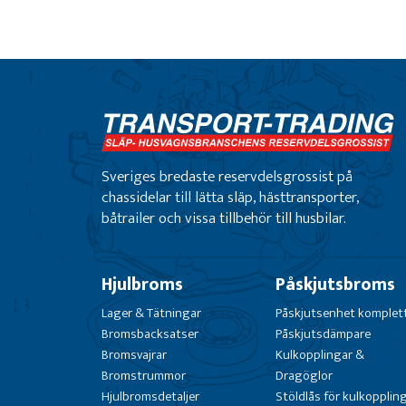
Sveriges bredaste reservdelsgrossist på
chassidelar till lätta släp, hästtransporter,
båtrailer och vissa tillbehör till husbilar.
Hjulbroms
Påskjutsbroms
Lager & Tätningar
Påskjutsenhet komplet
Bromsbacksatser
Påskjutsdämpare
Bromsvajrar
Kulkopplingar &
Bromstrummor
Dragöglor
Hjulbromsdetaljer
Stöldlås för kulkopplin