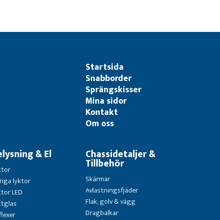
Startsida
Snabborder
Sprängskisser
Mina sidor
Kontakt
Om oss
elysning & El
Chassidetaljer &
Tillbehör
ktor
Skärmar
riga lyktor
Avlastningsfjäder
ktor LED
Flak, golv & vägg
ktglas
Dragbalkar
flexer