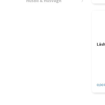
Husbil & Husvagn
Lås
0,00 