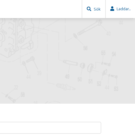
Laddar...
Sök