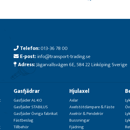
Telefon:
013-36 78 00
E-post:
info@transport-trading.se
Adress:
Jägarvallsvägen 6E, 584 22 Linköping Sverige
Gasfjädrar
Hjulaxel
B
t
Gasfjäder AL-KO
Axlar
Ly
Gasfjäder STABILUS
Axelstötdämpare & Fäste
Öv
Gasfjäder Övriga fabrikat
Axelrör & Pendelrör
Ly
Fästbeslag
Bussningar
Ly
g
Tillbehör
Fjädring
Re