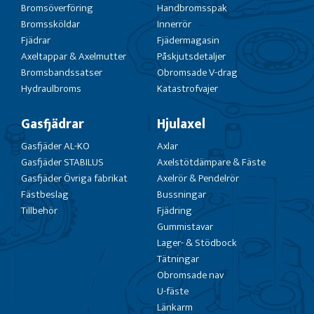
Bromsöverföring
Handbromsspak
Bromssköldar
Innerrör
Fjädrar
Fjädermagasin
Axeltappar & Axelmutter
Påskjutsdetaljer
Bromsbandssatser
Obromsade V-drag
Hydraulbroms
Katastrofvajer
Gasfjädrar
Hjulaxel
Gasfjäder AL-KO
Axlar
Gasfjäder STABILUS
Axelstötdämpare & Fäste
Gasfjäder Övriga fabrikat
Axelrör & Pendelrör
Fästbeslag
Bussningar
Tillbehör
Fjädring
Gummistavar
Lager- & Stödbock
Tätningar
Obromsade nav
U-fäste
Länkarm