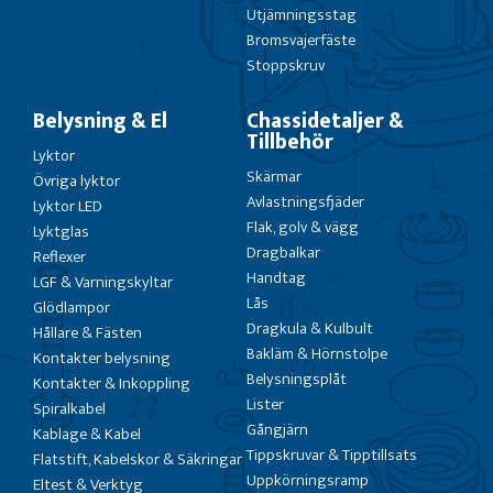
Utjämningsstag
Bromsvajerfäste
Stoppskruv
Belysning & El
Chassidetaljer &
Tillbehör
Lyktor
Skärmar
Övriga lyktor
Avlastningsfjäder
Lyktor LED
Flak, golv & vägg
Lyktglas
Dragbalkar
Reflexer
Handtag
LGF & Varningskyltar
Lås
Glödlampor
Dragkula & Kulbult
Hållare & Fästen
Bakläm & Hörnstolpe
Kontakter belysning
Belysningsplåt
Kontakter & Inkoppling
Lister
Spiralkabel
Gångjärn
Kablage & Kabel
Tippskruvar & Tipptillsats
Flatstift, Kabelskor & Säkringar
Uppkörningsramp
Eltest & Verktyg