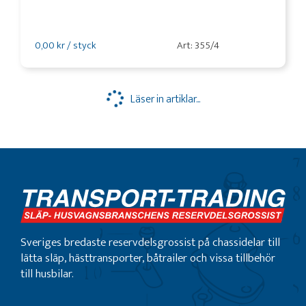
0,00 kr / styck
Art: 355/4
Läser in artiklar...
Sveriges bredaste reservdelsgrossist på chassidelar till
lätta släp, hästtransporter, båtrailer och vissa tillbehör
till husbilar.