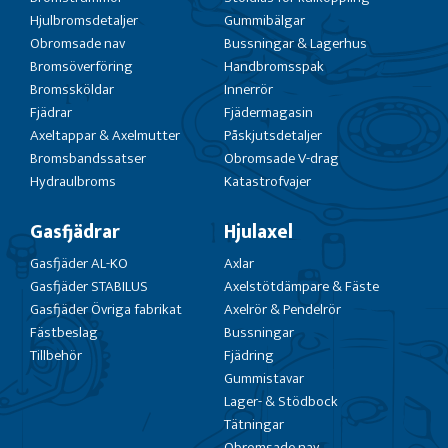
Hjulbromsdetaljer
Gummibälgar
Obromsade nav
Bussningar & Lagerhus
Bromsöverföring
Handbromsspak
Bromssköldar
Innerrör
Fjädrar
Fjädermagasin
Axeltappar & Axelmutter
Påskjutsdetaljer
Bromsbandssatser
Obromsade V-drag
Hydraulbroms
Katastrofvajer
Gasfjädrar
Hjulaxel
Gasfjäder AL-KO
Axlar
Gasfjäder STABILUS
Axelstötdämpare & Fäste
Gasfjäder Övriga fabrikat
Axelrör & Pendelrör
Fästbeslag
Bussningar
Tillbehör
Fjädring
Gummistavar
Lager- & Stödbock
Tätningar
Obromsade nav