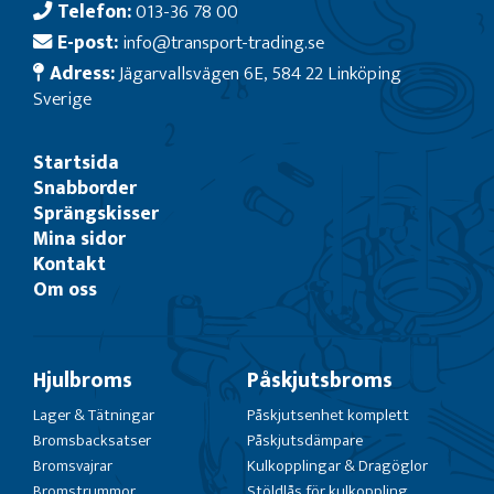
Telefon:
013-36 78 00
E-post:
info@transport-trading.se
Adress:
Jägarvallsvägen 6E, 584 22 Linköping
Sverige
Startsida
Snabborder
Sprängskisser
Mina sidor
Kontakt
Om oss
Hjulbroms
Påskjutsbroms
Lager & Tätningar
Påskjutsenhet komplett
Bromsbacksatser
Påskjutsdämpare
Bromsvajrar
Kulkopplingar & Dragöglor
Bromstrummor
Stöldlås för kulkoppling