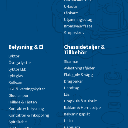
U-fäste
Länkarm
Utjämningsstag
Bromsvajerfäste
Stoppskruv
Belysning & El
Chassidetaljer &
Tillbehör
Lyktor
Skärmar
Övriga lyktor
Avlastningsfjäder
Lyktor LED
Flak, golv & vägg
Lyktglas
Dragbalkar
Reflexer
Handtag
LGF & Varningskyltar
Lås
Glödlampor
Dragkula & Kulbult
Hållare & Fästen
Bakläm & Hörnstolpe
Kontakter belysning
Belysningsplåt
Kontakter & Inkoppling
Lister
Spiralkabel
Gångjärn