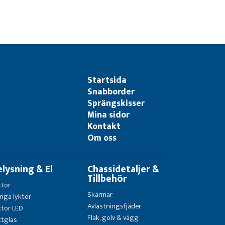
Startsida
Snabborder
Sprängskisser
Mina sidor
Kontakt
Om oss
elysning & El
Chassidetaljer &
Tillbehör
ktor
Skärmar
riga lyktor
Avlastningsfjäder
ktor LED
Flak, golv & vägg
ktglas