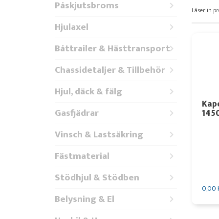
Påskjutsbroms
Läser in pr
Hjulaxel
Båttrailer & Hästtransport
Chassidetaljer & Tillbehör
Hjul, däck & fälg
Kape
Gasfjädrar
145
Vinsch & Lastsäkring
Fästmaterial
Stödhjul & Stödben
0,00 
Belysning & El