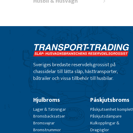
Husbil & Husvagn
Sveriges bredaste reservdelsgrossist på
chassidelar till lätta släp, hästtransporter,
båtrailer och vissa tillbehör till husbilar.
Hjulbroms
Påskjutsbroms
Lager & Tätningar
Påskjutsenhet komplet
Bromsbacksatser
Påskjutsdämpare
Bromsvajrar
Kulkopplingar &
Bromstrummor
Dragöglor