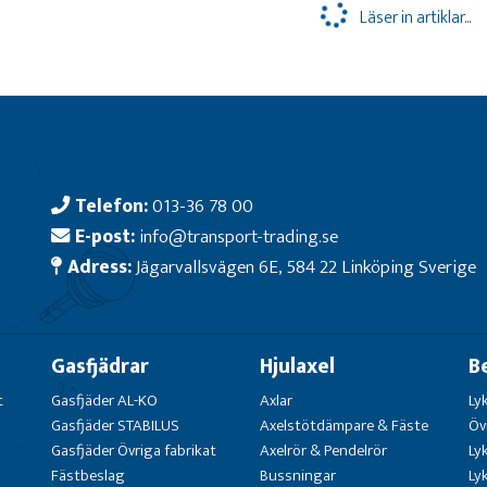
Läser in artiklar...
Telefon:
013-36 78 00
E-post:
info@transport-trading.se
Adress:
Jägarvallsvägen 6E, 584 22 Linköping Sverige
Gasfjädrar
Hjulaxel
B
t
Gasfjäder AL-KO
Axlar
Ly
Gasfjäder STABILUS
Axelstötdämpare & Fäste
Öv
Gasfjäder Övriga fabrikat
Axelrör & Pendelrör
Ly
Fästbeslag
Bussningar
Ly