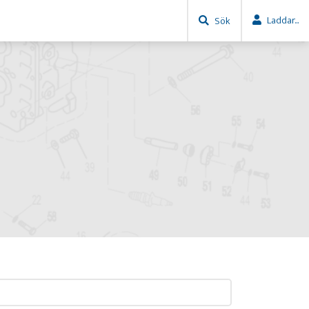
Laddar...
Sök