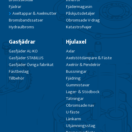
Fjädrar
Fjädermagasin
Axeltappar & Axelmutter
Påskjutsdetaljer
Bromsbandssatser
Obromsade V-drag
Hydraulbroms
Katastrofvajer
Gasfjädrar
Hjulaxel
Gasfjäder AL-KO
Axlar
Gasfjäder STABILUS
Axelstötdämpare & Fäste
Gasfjäder Övriga fabrikat
Axelrör & Pendelrör
Fästbeslag
Bussningar
Tillbehör
Fjädring
Gummistavar
Lager- & Stödbock
Tätningar
Obromsade nav
U-fäste
Länkarm
Utjämningsstag