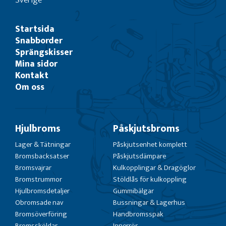
Startsida
Snabborder
Sprängskisser
Mina sidor
Kontakt
Om oss
Hjulbroms
Påskjutsbroms
Lager & Tätningar
Påskjutsenhet komplett
Bromsbacksatser
Påskjutsdämpare
Bromsvajrar
Kulkopplingar & Dragöglor
Bromstrummor
Stöldlås för kulkoppling
Hjulbromsdetaljer
Gummibälgar
Obromsade nav
Bussningar & Lagerhus
Bromsöverföring
Handbromsspak
Bromssköldar
Innerrör