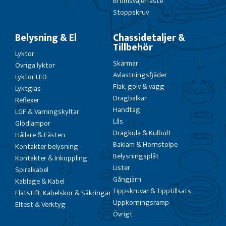
Bromsvajerfäste
Stoppskruv
Belysning & El
Chassidetaljer &
Tillbehör
Lyktor
Skärmar
Övriga lyktor
Avlastningsfjäder
Lyktor LED
Flak, golv & vägg
Lyktglas
Dragbalkar
Reflexer
Handtag
LGF & Varningskyltar
Lås
Glödlampor
Dragkula & Kulbult
Hållare & Fästen
Bakläm & Hörnstolpe
Kontakter belysning
Belysningsplåt
Kontakter & Inkoppling
Lister
Spiralkabel
Gångjärn
Kablage & Kabel
Tippskruvar & Tipptillsats
Flatstift, Kabelskor & Säkringar
Uppkörningsramp
Eltest & Verktyg
Övrigt