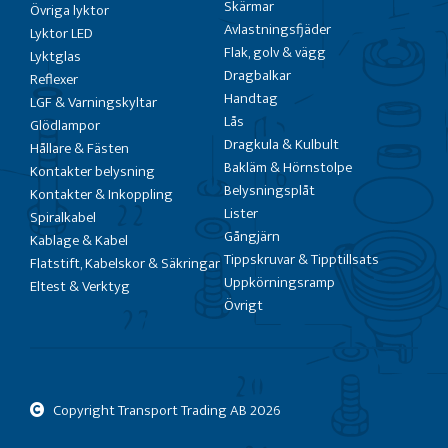
Skärmar
Övriga lyktor
Avlastningsfjäder
Lyktor LED
Flak, golv & vägg
Lyktglas
Dragbalkar
Reflexer
Handtag
LGF & Varningskyltar
Lås
Glödlampor
Dragkula & Kulbult
Hållare & Fästen
Bakläm & Hörnstolpe
Kontakter belysning
Belysningsplåt
Kontakter & Inkoppling
Lister
Spiralkabel
Gångjärn
Kablage & Kabel
Tippskruvar & Tipptillsats
Flatstift, Kabelskor & Säkringar
Uppkörningsramp
Eltest & Verktyg
Övrigt
Copyright Transport Trading AB
2026