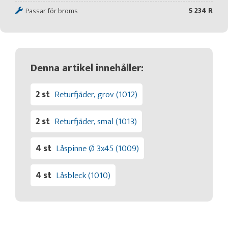
S 234 R
Passar för broms
Denna artikel innehåller:
2 st
Returfjäder, grov (1012)
2 st
Returfjäder, smal (1013)
4 st
Låspinne Ø 3x45 (1009)
4 st
Låsbleck (1010)