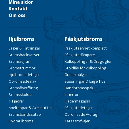
Mina sidor
Kontakt
Om oss
Hjulbroms
Påskjutsbroms
Lager & Tätningar
Påskjutsenhet komplett
Bromsbacksatser
Påskjutsdämpare
Bromsvajrar
Kulkopplingar & Dragöglor
Bromstrummor
Stöldlås för kulkoppling
Hjulbromsdetaljer
Gummibälgar
Obromsade nav
Bussningar & Lagerhus
Bromsöverföring
Handbromsspak
Bromssköldar
Innerrör
Fjädrar
Fjädermagasin
Axeltappar & Axelmutter
Påskjutsdetaljer
Bromsbandssatser
Obromsade V-drag
Hydraulbroms
Katastrofvajer