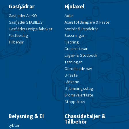
Gasfjädrar
Hjulaxel
Gasfjäder AL-KO
Axlar
Gasfjäder STABILUS
Axelstötdämpare & Fäste
Gasfjäder Övriga fabrikat
Axelrör & Pendelrör
Fästbeslag
Bussningar
Tillbehör
Fjädring
Gummistavar
Lager- & Stödbock
Tätningar
Obromsade nav
U-fäste
Länkarm
Utjämningsstag
Bromsvajerfäste
Stoppskruv
Belysning & El
Chassidetaljer &
Tillbehör
Lyktor