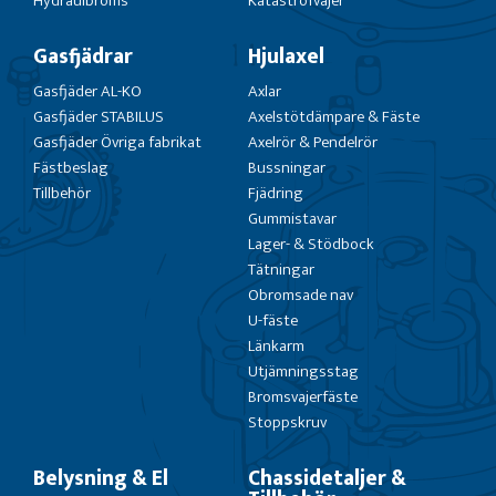
Hydraulbroms
Katastrofvajer
Gasfjädrar
Hjulaxel
Gasfjäder AL-KO
Axlar
Gasfjäder STABILUS
Axelstötdämpare & Fäste
Gasfjäder Övriga fabrikat
Axelrör & Pendelrör
Fästbeslag
Bussningar
Tillbehör
Fjädring
Gummistavar
Lager- & Stödbock
Tätningar
Obromsade nav
U-fäste
Länkarm
Utjämningsstag
Bromsvajerfäste
Stoppskruv
Belysning & El
Chassidetaljer &