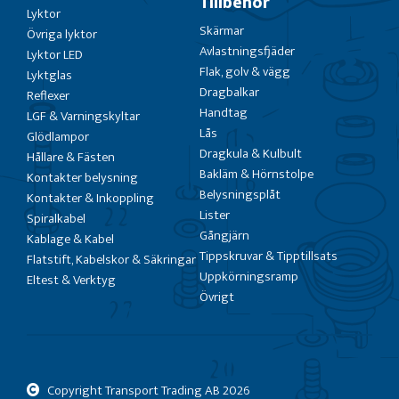
Tillbehör
Lyktor
Skärmar
Övriga lyktor
Avlastningsfjäder
Lyktor LED
Flak, golv & vägg
Lyktglas
Dragbalkar
Reflexer
Handtag
LGF & Varningskyltar
Lås
Glödlampor
Dragkula & Kulbult
Hållare & Fästen
Bakläm & Hörnstolpe
Kontakter belysning
Belysningsplåt
Kontakter & Inkoppling
Lister
Spiralkabel
Gångjärn
Kablage & Kabel
Tippskruvar & Tipptillsats
Flatstift, Kabelskor & Säkringar
Uppkörningsramp
Eltest & Verktyg
Övrigt
Copyright Transport Trading AB
2026