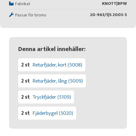
KNOTT|BPW
Fabrikat
20-963/1|S 2003-5
Passar för broms
Denna artikel innehåller:
2 st
Returfjäder, kort (5008)
2 st
Returfjäder, lång (5009)
2 st
Tryckfjäder (5109)
2 st
Fjäderbygel (5020)