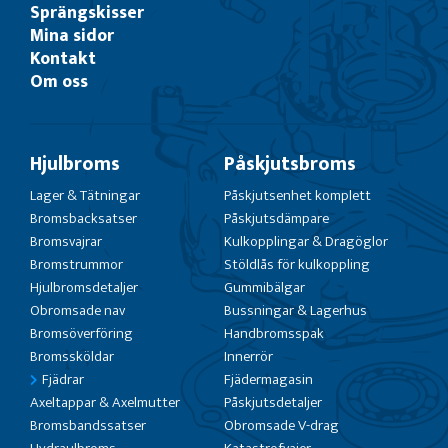
Sprängskisser
Mina sidor
Kontakt
Om oss
Hjulbroms
Påskjutsbroms
Lager & Tätningar
Påskjutsenhet komplett
Bromsbacksatser
Påskjutsdämpare
Bromsvajrar
Kulkopplingar & Dragöglor
Bromstrummor
Stöldlås för kulkoppling
Hjulbromsdetaljer
Gummibälgar
Obromsade nav
Bussningar & Lagerhus
Bromsöverföring
Handbromsspak
Bromssköldar
Innerrör
Fjädrar
Fjädermagasin
Axeltappar & Axelmutter
Påskjutsdetaljer
Bromsbandssatser
Obromsade V-drag