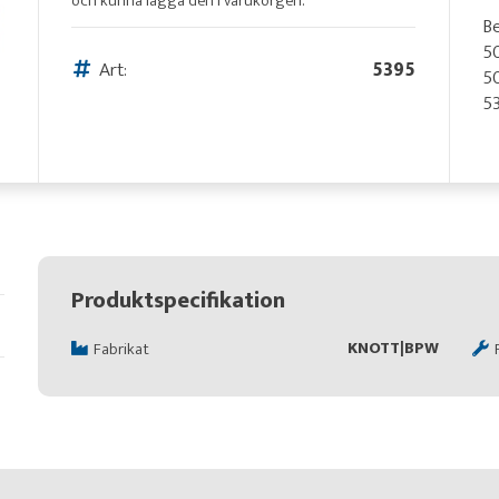
och kunna lägga den i varukorgen.
Be
50
Art:
5395
50
53
Produktspecifikation
KNOTT|BPW
Fabrikat