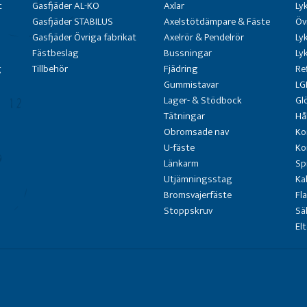
t
Gasfjäder AL-KO
Axlar
Ly
Gasfjäder STABILUS
Axelstötdämpare & Fäste
Öv
Gasfjäder Övriga fabrikat
Axelrör & Pendelrör
Ly
Fästbeslag
Bussningar
Ly
g
Tillbehör
Fjädring
Re
Gummistavar
LG
Lager- & Stödbock
Gl
Tätningar
Hå
Obromsade nav
Ko
U-fäste
Ko
Länkarm
Sp
Utjämningsstag
Ka
Bromsvajerfäste
Fl
Stoppskruv
Sä
El