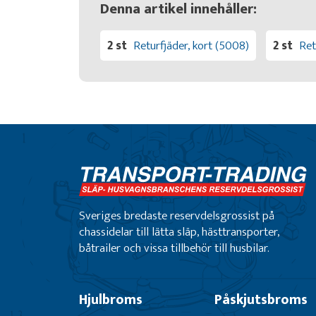
Denna artikel innehåller:
2 st
Returfjäder, kort (5008)
2 st
Ret
Sveriges bredaste reservdelsgrossist på
chassidelar till lätta släp, hästtransporter,
båtrailer och vissa tillbehör till husbilar.
Hjulbroms
Påskjutsbroms