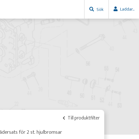
Laddar...
Sök
Till produktfilter
ädersats för 2 st. hjulbromsar