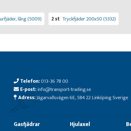
urfjäder, lång (5009)
2 st
Tryckfjäder 200x50 (5332)
Telefon:
013-36 78 00
E-post:
info@transport-trading.se
Adress:
Jägarvallsvägen 6E, 584 22 Linköping Sverige
Gasfjädrar
Hjulaxel
B