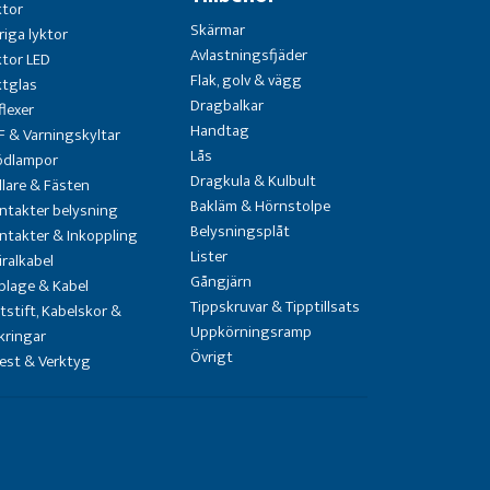
ktor
Skärmar
riga lyktor
Avlastningsfjäder
ktor LED
Flak, golv & vägg
ktglas
Dragbalkar
flexer
Handtag
F & Varningskyltar
Lås
ödlampor
Dragkula & Kulbult
llare & Fästen
Bakläm & Hörnstolpe
ntakter belysning
Belysningsplåt
ntakter & Inkoppling
Lister
iralkabel
Gångjärn
blage & Kabel
Tippskruvar & Tipptillsats
atstift, Kabelskor &
Uppkörningsramp
kringar
Övrigt
test & Verktyg