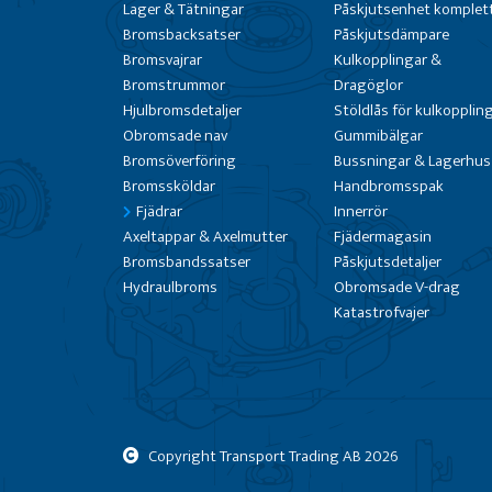
Lager & Tätningar
Påskjutsenhet komplet
Bromsbacksatser
Påskjutsdämpare
Bromsvajrar
Kulkopplingar &
Bromstrummor
Dragöglor
Hjulbromsdetaljer
Stöldlås för kulkopplin
Obromsade nav
Gummibälgar
Bromsöverföring
Bussningar & Lagerhus
Bromssköldar
Handbromsspak
Fjädrar
Innerrör
Axeltappar & Axelmutter
Fjädermagasin
Bromsbandssatser
Påskjutsdetaljer
Hydraulbroms
Obromsade V-drag
Katastrofvajer
Copyright Transport Trading AB
2026