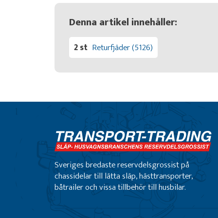
Denna artikel innehåller:
2 st
Returfjäder (5126)
Sveriges bredaste reservdelsgrossist på
chassidelar till lätta släp, hästtransporter,
båtrailer och vissa tillbehör till husbilar.