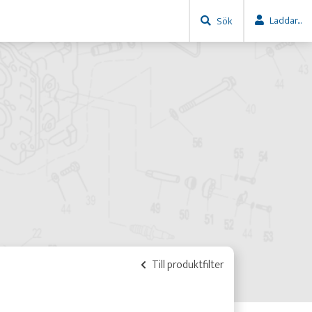
Laddar...
Sök
Till produktfilter