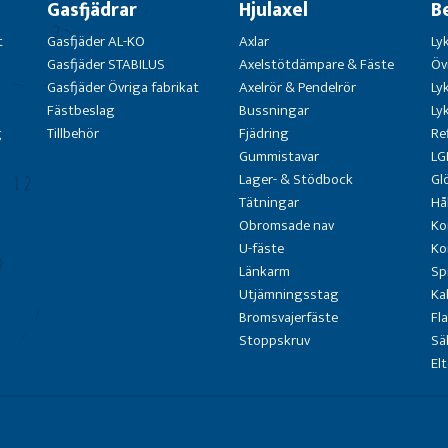
Gasfjädrar
Hjulaxel
B
t
Gasfjäder AL-KO
Axlar
Ly
Gasfjäder STABILUS
Axelstötdämpare & Fäste
Öv
Gasfjäder Övriga fabrikat
Axelrör & Pendelrör
Ly
Fästbeslag
Bussningar
Ly
g
Tillbehör
Fjädring
Re
Gummistavar
LG
Lager- & Stödbock
Gl
Tätningar
Hå
Obromsade nav
Ko
U-fäste
Ko
Länkarm
Sp
Utjämningsstag
Ka
Bromsvajerfäste
Fl
Stoppskruv
Sä
El