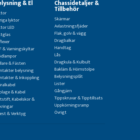
elysning & El
Chassidetaljer &
Tillbehör
ktor
Skärmar
riga lyktor
Avlastningsfjäder
ktor LED
Flak, golv & vägg
ktglas
Dragbalkar
flexer
Handtag
F & Varningskyltar
Lås
ödlampor
Dragkula & Kulbult
llare & Fästen
Bakläm & Hörnstolpe
ntakter belysning
Belysningsplåt
ntakter & Inkoppling
Lister
iralkabel
Gångjärn
blage & Kabel
Tippskruvar & Tipptillsats
atstift, Kabelskor &
Uppkörningsramp
kringar
Övrigt
test & Verktyg