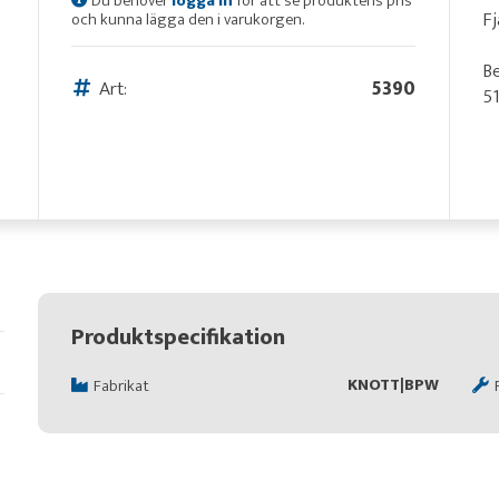
Du behöver
logga in
för att se produktens pris
Fj
och kunna lägga den i varukorgen.
Be
Art:
5390
51
Produktspecifikation
KNOTT|BPW
Fabrikat