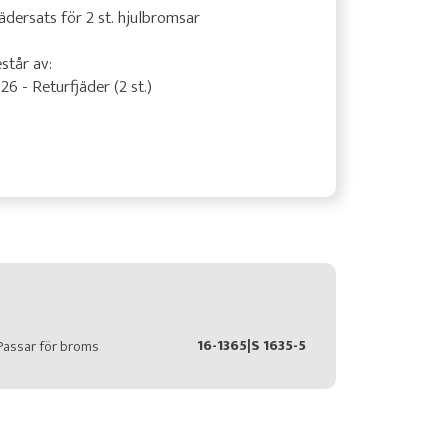
ädersats för 2 st. hjulbromsar
står av:
26 - Returfjäder (2 st.)
16-1365|S 1635-5
Passar för broms