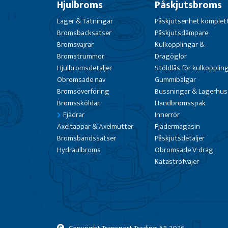
Hjulbroms
Påskjutsbroms
Lager & Tätningar
Påskjutsenhet komplet
Bromsbacksatser
Påskjutsdämpare
Bromsvajrar
Kulkopplingar &
Bromstrummor
Dragöglor
Hjulbromsdetaljer
Stöldlås för kulkopplin
Obromsade nav
Gummibälgar
Bromsöverföring
Bussningar & Lagerhus
Bromssköldar
Handbromsspak
Fjädrar
Innerrör
Axeltappar & Axelmutter
Fjädermagasin
Bromsbandssatser
Påskjutsdetaljer
Hydraulbroms
Obromsade V-drag
Katastrofvajer