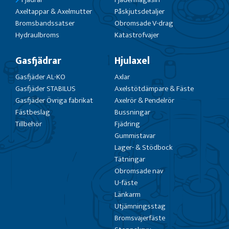
Axeltappar & Axelmutter
Påskjutsdetaljer
Bromsbandssatser
Obromsade V-drag
Hydraulbroms
Katastrofvajer
Gasfjädrar
Hjulaxel
Gasfjäder AL-KO
Axlar
Gasfjäder STABILUS
Axelstötdämpare & Fäste
Gasfjäder Övriga fabrikat
Axelrör & Pendelrör
Fästbeslag
Bussningar
Tillbehör
Fjädring
Gummistavar
Lager- & Stödbock
Tätningar
Obromsade nav
U-fäste
Länkarm
Utjämningsstag
Bromsvajerfäste