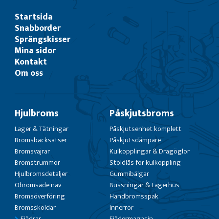
Startsida
Snabborder
Sprängskisser
Mina sidor
Kontakt
Om oss
Hjulbroms
Påskjutsbroms
Lager & Tätningar
Påskjutsenhet komplett
Bromsbacksatser
Påskjutsdämpare
Bromsvajrar
Kulkopplingar & Dragöglor
Bromstrummor
Stöldlås för kulkoppling
Hjulbromsdetaljer
Gummibälgar
Obromsade nav
Bussningar & Lagerhus
Bromsöverföring
Handbromsspak
Bromssköldar
Innerrör
Fjädrar
Fjädermagasin