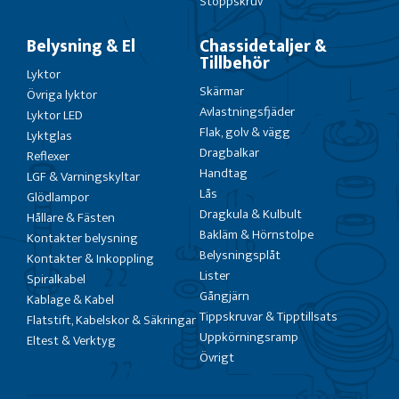
Stoppskruv
Belysning & El
Chassidetaljer &
Tillbehör
Lyktor
Skärmar
Övriga lyktor
Avlastningsfjäder
Lyktor LED
Flak, golv & vägg
Lyktglas
Dragbalkar
Reflexer
Handtag
LGF & Varningskyltar
Lås
Glödlampor
Dragkula & Kulbult
Hållare & Fästen
Bakläm & Hörnstolpe
Kontakter belysning
Belysningsplåt
Kontakter & Inkoppling
Lister
Spiralkabel
Gångjärn
Kablage & Kabel
Tippskruvar & Tipptillsats
Flatstift, Kabelskor & Säkringar
Uppkörningsramp
Eltest & Verktyg
Övrigt