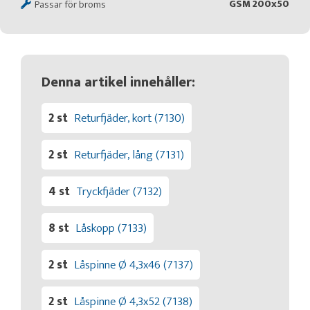
GSM 200x50
Passar för broms
Denna artikel innehåller:
2 st
Returfjäder, kort (7130)
2 st
Returfjäder, lång (7131)
4 st
Tryckfjäder (7132)
8 st
Låskopp (7133)
2 st
Låspinne Ø 4,3x46 (7137)
2 st
Låspinne Ø 4,3x52 (7138)