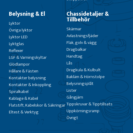
Belysning & El
Chassidetaljer &
Tillbehör
Lyktor
Skärmar
Övriga lyktor
Avlastningsfjäder
Lyktor LED
Flak, golv & vägg
Lyktglas
Dragbalkar
Reflexer
Handtag
LGF & Varningskyltar
Lås
Glödlampor
Dragkula & Kulbult
Hållare & Fästen
Bakläm & Hörnstolpe
Kontakter belysning
Belysningsplåt
Kontakter & Inkoppling
Lister
Spiralkabel
Gångjärn
Kablage & Kabel
Tippskruvar & Tipptillsats
Flatstift, Kabelskor & Säkringar
Uppkörningsramp
Eltest & Verktyg
Övrigt