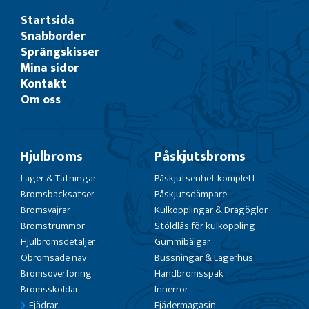
Startsida
Snabborder
Sprängskisser
Mina sidor
Kontakt
Om oss
Hjulbroms
Påskjutsbroms
Lager & Tätningar
Påskjutsenhet komplett
Bromsbacksatser
Påskjutsdämpare
Bromsvajrar
Kulkopplingar & Dragöglor
Bromstrummor
Stöldlås för kulkoppling
Hjulbromsdetaljer
Gummibälgar
Obromsade nav
Bussningar & Lagerhus
Bromsöverföring
Handbromsspak
Bromssköldar
Innerrör
Fjädrar
Fjädermagasin