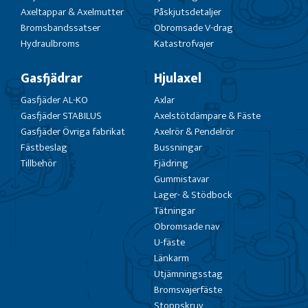
Axeltappar & Axelmutter
Påskjutsdetaljer
Bromsbandssatser
Obromsade V-drag
Hydraulbroms
Katastrofvajer
Gasfjädrar
Hjulaxel
Gasfjäder AL-KO
Axlar
Gasfjäder STABILUS
Axelstötdämpare & Fäste
Gasfjäder Övriga fabrikat
Axelrör & Pendelrör
Fästbeslag
Bussningar
Tillbehör
Fjädring
Gummistavar
Lager- & Stödbock
Tätningar
Obromsade nav
U-fäste
Länkarm
Utjämningsstag
Bromsvajerfäste
Stoppskruv