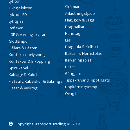
Lyktor
Skärmar
Övriga lyktor
Avlastningsfjäder
Lyktor LED
Flak, golv & vägg
Lyktglas
Dragbalkar
Reflexer
Handtag
LGF & Varningskyltar
Lås
Glödlampor
Dragkula & Kulbult
Hållare & Fästen
Bakläm & Hörnstolpe
Kontakter belysning
Belysningsplåt
Kontakter & Inkoppling
Lister
Spiralkabel
Gångjärn
Kablage & Kabel
Tippskruvar & Tipptillsats
Flatstift, Kabelskor & Säkringar
Uppkörningsramp
Eltest & Verktyg
Övrigt
Copyright Transport Trading AB
2026