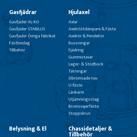
Gasfjädrar
Hjulaxel
Gasfjäder AL-KO
Axlar
Gasfjäder STABILUS
Axelstötdämpare & Fäste
Gasfjäder Övriga fabrikat
Axelrör & Pendelrör
Fästbeslag
Bussningar
Tillbehör
Fjädring
Gummistavar
Lager- & Stödbock
Tätningar
Obromsade nav
U-fäste
Länkarm
Utjämningsstag
Bromsvajerfäste
Stoppskruv
Belysning & El
Chassidetaljer &
Tillbehör