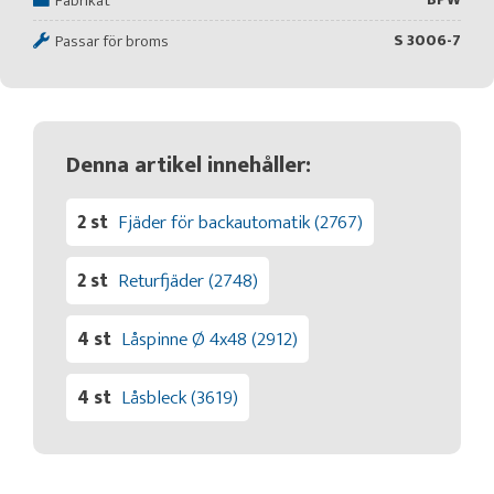
Fabrikat
S 3006-7
Passar för broms
Denna artikel innehåller:
2 st
Fjäder för backautomatik (2767)
2 st
Returfjäder (2748)
4 st
Låspinne Ø 4x48 (2912)
4 st
Låsbleck (3619)