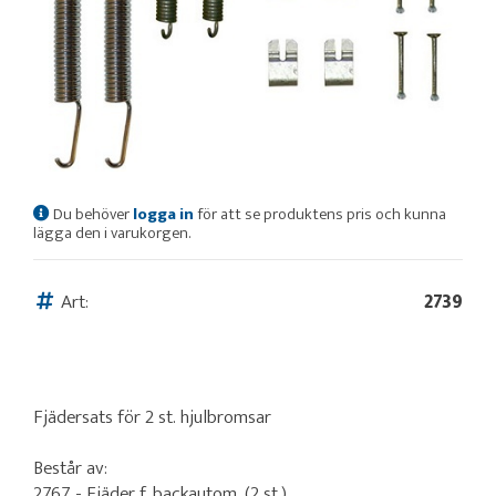
Du behöver
logga in
för att se produktens pris och kunna
lägga den i varukorgen.
Art:
2739
Fjädersats för 2 st. hjulbromsar
Består av:
2767 - Fjäder f. backautom. (2 st.)