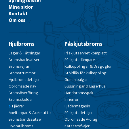
Sprängskisser
Mina sidor
Kontakt
Om oss
Hjulbroms
Påskjutsbroms
Lager & Tätningar
Påskjutsenhet komplett
Bromsbacksatser
Påskjutsdämpare
Bromsvajrar
Kulkopplingar & Dragöglor
Bromstrummor
Stöldlås för kulkoppling
Hjulbromsdetaljer
Gummibälgar
Obromsade nav
Bussningar & Lagerhus
Bromsöverföring
Handbromsspak
Bromssköldar
Innerrör
Fjädrar
Fjädermagasin
Axeltappar & Axelmutter
Påskjutsdetaljer
Bromsbandssatser
Obromsade V-drag
Hydraulbroms
Katastrofvajer