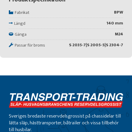
BPW
Fabrikat
140 mm
Längd
M24
Gänga
S 2035-7|S 2005-5|S 2304-7
Passar för broms
Sveriges bredaste reservdelsgrossist på chassidelar till
lätta släp, hästtransporter, båtrailer och vissa tillbehör
till husbilar.