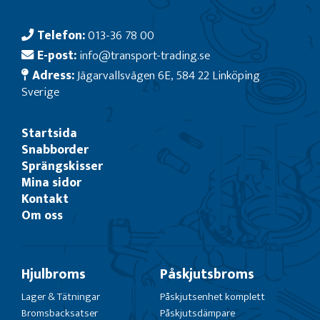
Telefon:
013-36 78 00
E-post:
info@transport-trading.se
Adress:
Jägarvallsvägen 6E, 584 22 Linköping
Sverige
Startsida
Snabborder
Sprängskisser
Mina sidor
Kontakt
Om oss
Hjulbroms
Påskjutsbroms
Lager & Tätningar
Påskjutsenhet komplett
Bromsbacksatser
Påskjutsdämpare