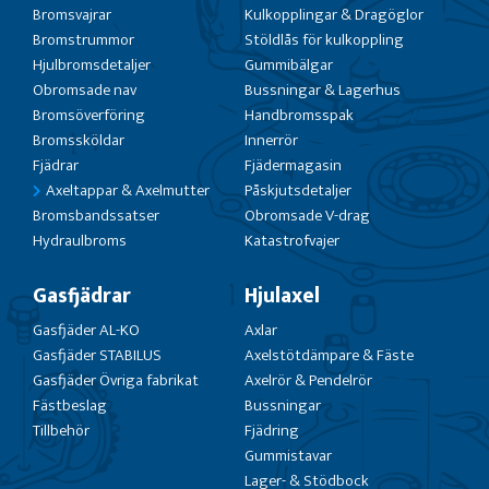
Bromsvajrar
Kulkopplingar & Dragöglor
Bromstrummor
Stöldlås för kulkoppling
Hjulbromsdetaljer
Gummibälgar
Obromsade nav
Bussningar & Lagerhus
Bromsöverföring
Handbromsspak
Bromssköldar
Innerrör
Fjädrar
Fjädermagasin
Axeltappar & Axelmutter
Påskjutsdetaljer
Bromsbandssatser
Obromsade V-drag
Hydraulbroms
Katastrofvajer
Gasfjädrar
Hjulaxel
Gasfjäder AL-KO
Axlar
Gasfjäder STABILUS
Axelstötdämpare & Fäste
Gasfjäder Övriga fabrikat
Axelrör & Pendelrör
Fästbeslag
Bussningar
Tillbehör
Fjädring
Gummistavar
Lager- & Stödbock