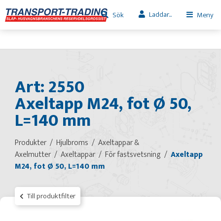
Laddar...
Sök
Meny
Art: 2550
Axeltapp M24, fot Ø 50,
L=140 mm
Produkter
Hjulbroms
Axeltappar &
Axelmutter
Axeltappar
För fastsvetsning
Axeltapp
M24, fot Ø 50, L=140 mm
Till produktfilter