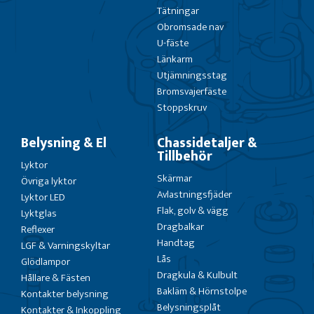
Tätningar
Obromsade nav
U-fäste
Länkarm
Utjämningsstag
Bromsvajerfäste
Stoppskruv
Belysning & El
Chassidetaljer &
Tillbehör
Lyktor
Skärmar
Övriga lyktor
Avlastningsfjäder
Lyktor LED
Flak, golv & vägg
Lyktglas
Dragbalkar
Reflexer
Handtag
LGF & Varningskyltar
Lås
Glödlampor
Dragkula & Kulbult
Hållare & Fästen
Bakläm & Hörnstolpe
Kontakter belysning
Belysningsplåt
Kontakter & Inkoppling