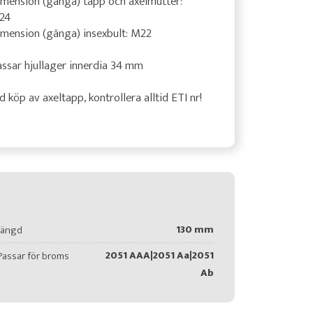
mension (gänga) tapp och axelmutter:
24
mension (gänga) insexbult: M22
ssar hjullager innerdia 34 mm
d köp av axeltapp, kontrollera alltid ETI nr!
130 mm
Längd
2051 AAA|2051 Aa|2051
Passar för broms
Ab