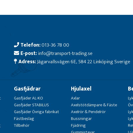
Telefon:
013-36 78 00
E-post:
info@transport-trading.se
Adress:
Jägarvallsvägen 6E, 584 22 Linköping Sverige
Gasfjädrar
Hjulaxel
B
t
Gasfjäder AL-KO
Axlar
Ly
Gasfjäder STABILUS
Axelstötdämpare & Fäste
Öv
Gasfjäder Övriga fabrikat
Axelrör & Pendelrör
Ly
Fästbeslag
Bussningar
Ly
g
Tillbehör
Fjädring
Re
Gummistavar
LG