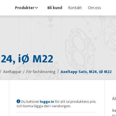
Produkter
Bli kund
Kontakt
Om oss
24, iØ M22
Axeltappar
För fastskruvning
Axeltapp Sats, M24, iØ M22
AL
Du behöver
logga in
för att se produktens pris
och kunna lägga den i varukorgen.
In