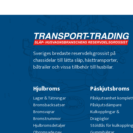
Sveriges bredaste reservdelsgrossist på
chassidelar till lätta släp, hästtransporter,
båtrailer och vissa tillbehör till husbilar.
Hjulbroms
Påskjutsbroms
Lager & Tätningar
Påskjutsenhet komplet
Bromsbacksatser
Påskjutsdämpare
Bromsvajrar
Kulkopplingar &
Bromstrummor
Dragöglor
Hjulbromsdetaljer
Stöldlås för kulkopplin
Obromsade nav
Gummibälgar