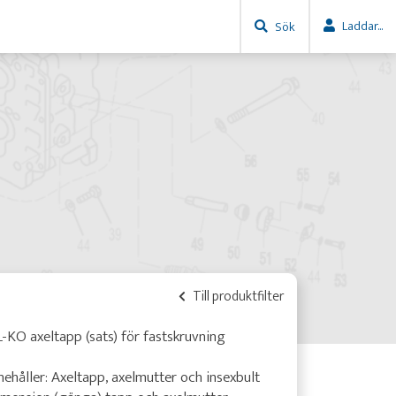
Laddar...
Sök
Till produktfilter
-KO axeltapp (sats) för fastskruvning
nehåller: Axeltapp, axelmutter och insexbult