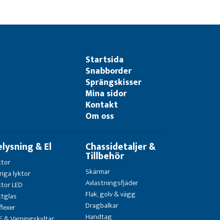
Startsida
Snabborder
Sprängskisser
Mina sidor
Kontakt
Om oss
elysning & El
Chassidetaljer &
Tillbehör
ktor
Skärmar
riga lyktor
Avlastningsfjäder
ktor LED
Flak, golv & vägg
ktglas
Dragbalkar
flexer
Handtag
F & Varningskyltar