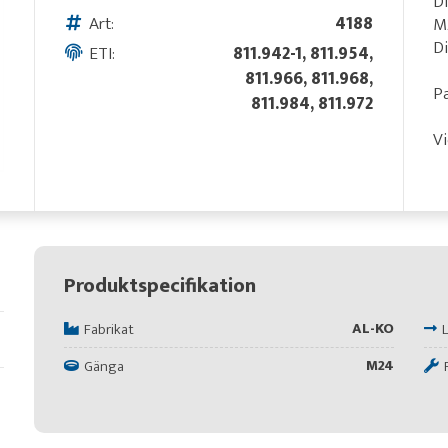
Di
Art:
4188
M
Di
ETI:
811.942-1, 811.954,
811.966, 811.968,
Pa
811.984, 811.972
Vi
Produktspecifikation
AL-KO
Fabrikat
M24
Gänga