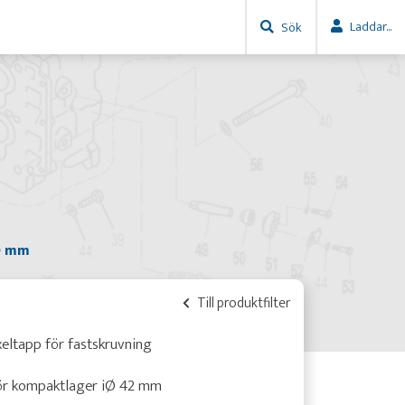
Laddar...
Sök
00 mm
Till produktfilter
eltapp för fastskruvning
ör kompaktlager iØ 42 mm