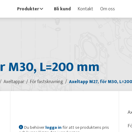
Produkter
Bli kund
Kontakt
Om oss
ör M30, L=200 mm
Axeltappar
För fastskruvning
Axeltapp M27, för M30, L=2
Ax
F
Du behöver
logga in
för att se produktens pris