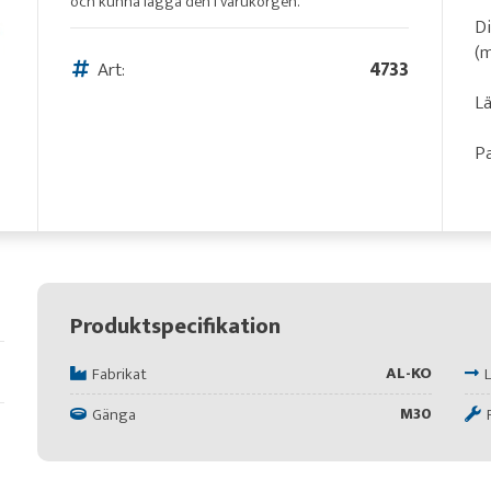
och kunna lägga den i varukorgen.
D
(
Art:
4733
L
Pa
Produktspecifikation
AL-KO
Fabrikat
M30
Gänga