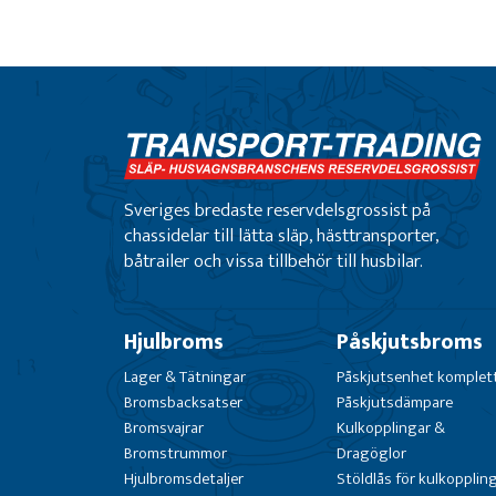
Sveriges bredaste reservdelsgrossist på
chassidelar till lätta släp, hästtransporter,
båtrailer och vissa tillbehör till husbilar.
Hjulbroms
Påskjutsbroms
Lager & Tätningar
Påskjutsenhet komplet
Bromsbacksatser
Påskjutsdämpare
Bromsvajrar
Kulkopplingar &
Bromstrummor
Dragöglor
Hjulbromsdetaljer
Stöldlås för kulkopplin