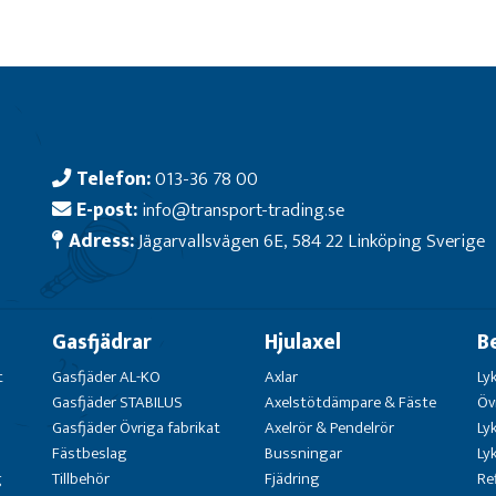
Telefon:
013-36 78 00
E-post:
info@transport-trading.se
Adress:
Jägarvallsvägen 6E, 584 22 Linköping Sverige
Gasfjädrar
Hjulaxel
B
t
Gasfjäder AL-KO
Axlar
Ly
Gasfjäder STABILUS
Axelstötdämpare & Fäste
Öv
Gasfjäder Övriga fabrikat
Axelrör & Pendelrör
Ly
Fästbeslag
Bussningar
Ly
g
Tillbehör
Fjädring
Re