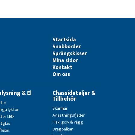
Startsida
Snabborder
Sprängskisser
Mina sidor
Kontakt
Om oss
elysning & El
Chassidetaljer &
Tillbehör
ktor
Skärmar
riga lyktor
Avlastningsfjäder
ktor LED
Flak, golv & vägg
ktglas
Dragbalkar
flexer