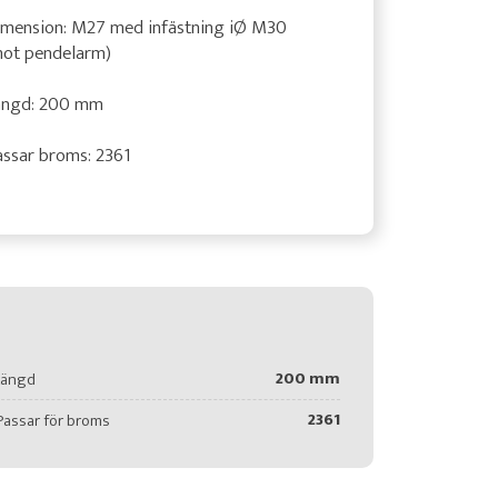
imension: M27 med infästning iØ M30
mot pendelarm)
ängd: 200 mm
ssar broms: 2361
200 mm
Längd
2361
Passar för broms