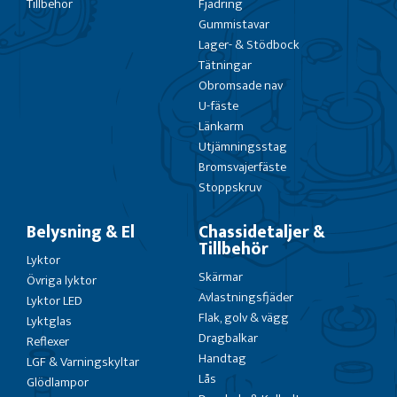
Tillbehör
Fjädring
Gummistavar
Lager- & Stödbock
Tätningar
Obromsade nav
U-fäste
Länkarm
Utjämningsstag
Bromsvajerfäste
Stoppskruv
Belysning & El
Chassidetaljer &
Tillbehör
Lyktor
Skärmar
Övriga lyktor
Avlastningsfjäder
Lyktor LED
Flak, golv & vägg
Lyktglas
Dragbalkar
Reflexer
Handtag
LGF & Varningskyltar
Lås
Glödlampor