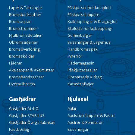
Lager & Tätningar
Påskjutsenhet komplett
Bromsbacksatser
Påskjutsdämpare
Bromsvajrar
Kulkopplingar & Dragöglor
Bromstrummor
Stöldlås för kulkoppling
Hjulbromsdetaljer
Gummibälgar
Obromsade nav
Bussningar & Lagerhus
Bromsöverföring
Handbromsspak
Bromssköldar
Innerrör
Fjädrar
Fjädermagasin
Axeltappar & Axelmutter
Påskjutsdetaljer
Bromsbandssatser
Obromsade V-drag
Hydraulbroms
Katastrofvajer
Gasfjädrar
Hjulaxel
Gasfjäder AL-KO
Axlar
Gasfjäder STABILUS
Axelstötdämpare & Fäste
Gasfjäder Övriga fabrikat
Axelrör & Pendelrör
Fästbeslag
Bussningar