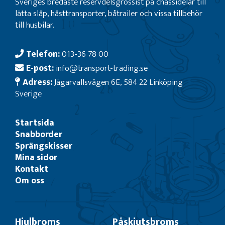
Sveriges bredaste reservdelsgrossist på chassidelar till
lätta släp, hästtransporter, båtrailer och vissa tillbehör
till husbilar.
Telefon:
013-36 78 00
E-post:
info@transport-trading.se
Adress:
Jägarvallsvägen 6E, 584 22 Linköping
Sverige
Startsida
Snabborder
Sprängskisser
Mina sidor
Kontakt
Om oss
Hjulbroms
Påskjutsbroms