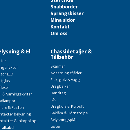
Startsida
Snabborder
Sprängskisser
Mina sidor
Kontakt
Om oss
elysning & El
Chassidetaljer &
Tillbehör
ktor
Skärmar
riga lyktor
Avlastningsfjäder
ktor LED
Flak, golv & vägg
ktglas
Dragbalkar
flexer
Handtag
F & Varningskyltar
Lås
ödlampor
Dragkula & Kulbult
llare & Fästen
Bakläm & Hörnstolpe
ntakter belysning
Belysningsplåt
ntakter & Inkoppling
Lister
iralkabel