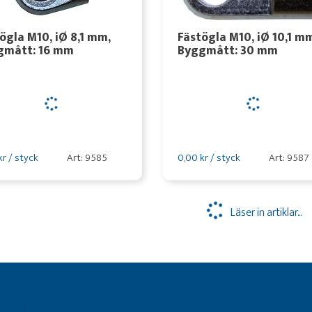
ögla M10, iØ 8,1 mm,
Fästögla M10, iØ 10,1 m
gmått: 16 mm
Byggmått: 30 mm
kr / styck
Art: 9585
0,00 kr / styck
Art: 9587
Läser in artiklar...