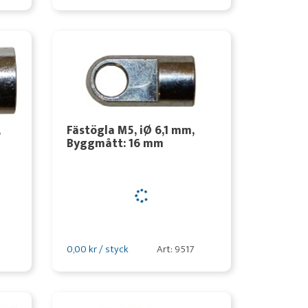
,
Fästögla M5, iØ 6,1 mm,
Byggmått: 16 mm
0,00 kr / styck
Art: 9517