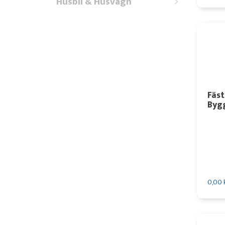
Husbil & Husvagn
Fäst
Byg
0,00 