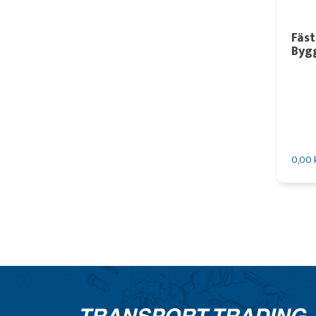
Fäst
Byg
0,00 