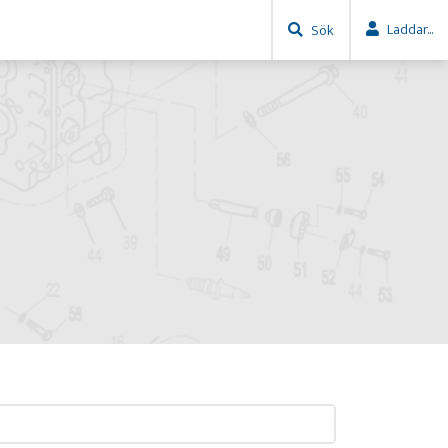
Laddar...
Sök