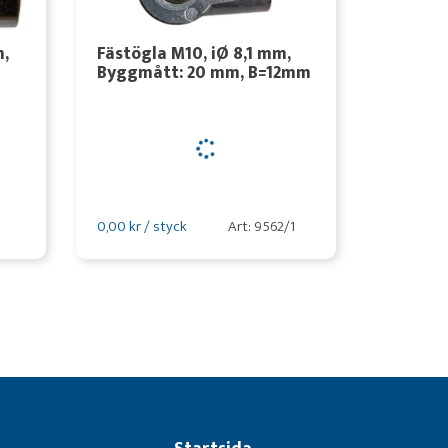
m,
Fästögla M10, iØ 8,1 mm,
Byggmått: 20 mm, B=12mm
0,00 kr / styck
Art: 9562/1