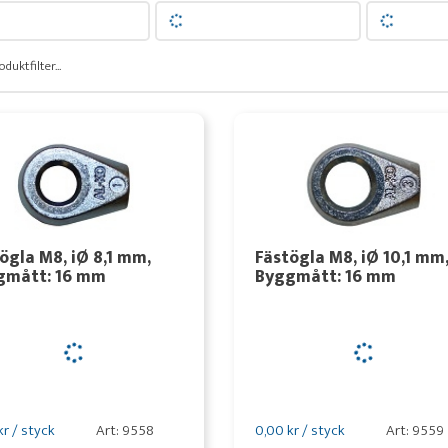
oduktfilter...
ögla M8, iØ 8,1 mm,
Fästögla M8, iØ 10,1 mm
gmått: 16 mm
Byggmått: 16 mm
kr / styck
Art: 9558
0,00 kr / styck
Art: 9559