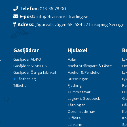
Telefon:
013-36 78 00
E-post:
info@transport-trading.se
Adress:
Jägarvallsvägen 6E, 584 22 Linköping Sverige
Gasfjädrar
Hjulaxel
B
t
Gasfjäder AL-KO
Axlar
Ly
Gasfjäder STABILUS
Axelstötdämpare & Fäste
Öv
Gasfjäder Övriga fabrikat
Axelrör & Pendelrör
Ly
Fästbeslag
Bussningar
Ly
g
Tillbehör
Fjädring
Re
Gummistavar
LG
Lager- & Stödbock
Gl
Tätningar
Hå
Obromsade nav
Ko
U-fäste
Ko
Länkarm
Sp