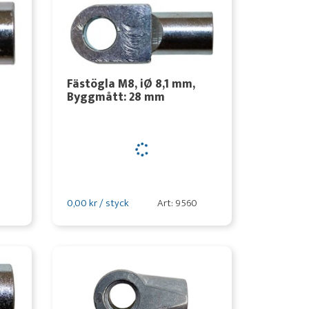
Fästögla M8, iØ 8,1 mm,
Byggmått: 28 mm
0,00 kr / styck
Art: 9560