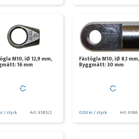
ögla M10, iØ 12,9 mm,
Fästögla M10, iØ 8,1 mm
gmått: 16 mm
Byggmått: 30 mm
kr / styck
Art: 9585/2
0,00 kr / styck
Art: 9586