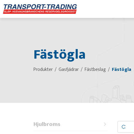
Fästögla
Produkter
Gasfjädrar
Fästbeslag
Fästögla
Hjulbroms