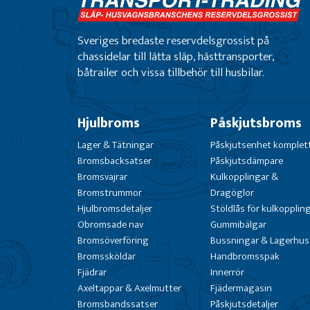
Sveriges bredaste reservdelsgrossist på
chassidelar till lätta släp, hästtransporter,
båtrailer och vissa tillbehör till husbilar.
Hjulbroms
Påskjutsbroms
Lager & Tätningar
Påskjutsenhet komplet
Bromsbacksatser
Påskjutsdämpare
Bromsvajrar
Kulkopplingar &
Bromstrummor
Dragöglor
Hjulbromsdetaljer
Stöldlås för kulkopplin
Obromsade nav
Gummibälgar
Bromsöverföring
Bussningar & Lagerhus
Bromssköldar
Handbromsspak
Fjädrar
Innerrör
Axeltappar & Axelmutter
Fjädermagasin
Bromsbandssatser
Påskjutsdetaljer