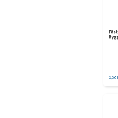
Fäst
Byg
0,00 