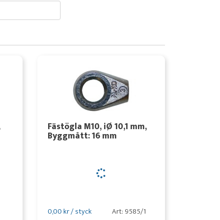
,
Fästögla M10, iØ 10,1 mm,
Byggmått: 16 mm
0,00 kr / styck
Art: 9585/1