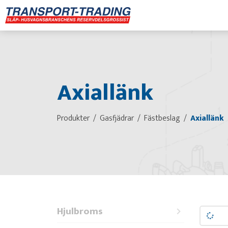
Axiallänk
Produkter
Gasfjädrar
Fästbeslag
Axiallänk
Hjulbroms