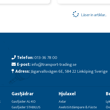
Läser in artiklar...
Telefon:
013-36 78 00
E-post:
info@transport-trading.se
Adress:
Jägarvallsvägen 6E, 584 22 Linköping Sverige
Gasfjädrar
Hjulaxel
B
t
Gasfjäder AL-KO
Axlar
Ly
Gasfjäder STABILUS
Axelstötdämpare & Fäste
Öv