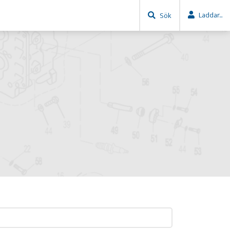
Laddar...
Sök