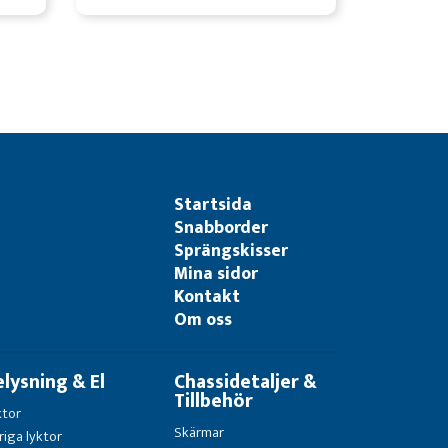
Startsida
Snabborder
Sprängskisser
Mina sidor
Kontakt
Om oss
elysning & El
Chassidetaljer &
Tillbehör
ktor
Skärmar
riga lyktor