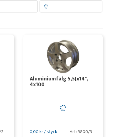
Aluminiumfälg 5,5Jx14",
4x100
/2
0,00 kr / styck
Art: 9800/3