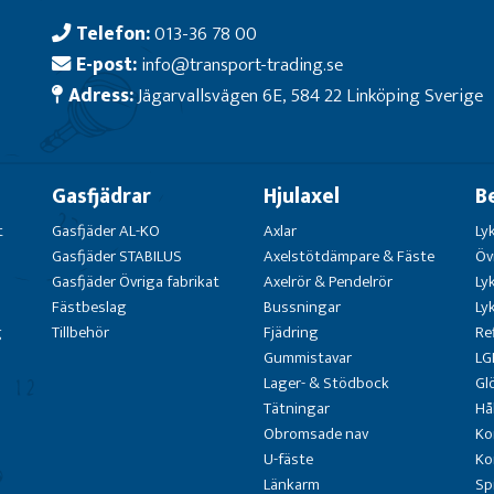
Telefon:
013-36 78 00
E-post:
info@transport-trading.se
Adress:
Jägarvallsvägen 6E, 584 22 Linköping Sverige
Gasfjädrar
Hjulaxel
B
t
Gasfjäder AL-KO
Axlar
Ly
Gasfjäder STABILUS
Axelstötdämpare & Fäste
Öv
Gasfjäder Övriga fabrikat
Axelrör & Pendelrör
Ly
Fästbeslag
Bussningar
Ly
g
Tillbehör
Fjädring
Re
Gummistavar
LG
Lager- & Stödbock
Gl
Tätningar
Hå
Obromsade nav
Ko
U-fäste
Ko
Länkarm
Sp