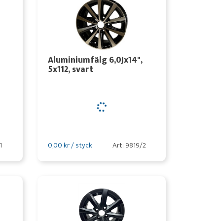
Aluminiumfälg 6,0Jx14",
5x112, svart
1
0,00 kr / styck
Art: 9819/2