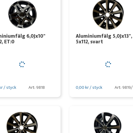
iniumfälg 6,0Jx10"
Aluminiumfälg 5,0Jx13",
2, ET:0
5x112, svart
kr / styck
Art: 9818
0,00 kr / styck
Art: 9819/