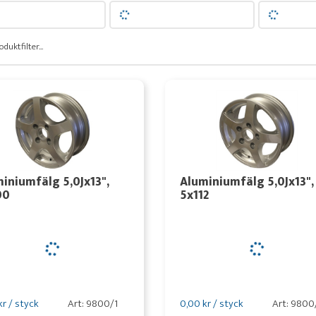
oduktfilter...
iniumfälg 5,0Jx13",
Aluminiumfälg 5,0Jx13",
00
5x112
kr / styck
Art: 9800/1
0,00 kr / styck
Art: 9800