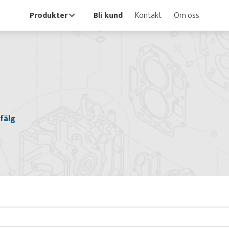
Produkter
Bli kund
Kontakt
Om oss
fälg