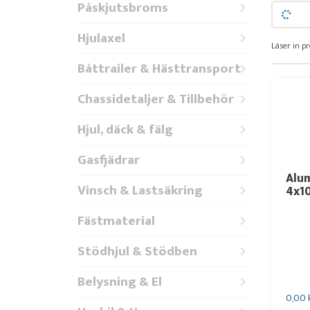
Påskjutsbroms
Hjulaxel
Läser in pr
Båttrailer & Hästtransport
Chassidetaljer & Tillbehör
Hjul, däck & fälg
Gasfjädrar
Alum
Vinsch & Lastsäkring
4x1
Fästmaterial
Stödhjul & Stödben
Belysning & El
0,00 