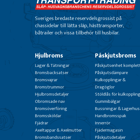
Sveriges bredaste reservdelsgrossist på
chassidelar till lätta släp, hästtransporter,
båtrailer och vissa tillbehör till husbilar.
Hjulbroms
Påskjutsbroms
Lager & Tätningar
Påskjutsenhet komplet
Bromsbacksatser
Påskjutsdämpare
Bromsvajrar
Kulkopplingar &
Bromstrummor
Dragöglor
Hjulbromsdetaljer
Stöldlås för kulkopplin
Obromsade nav
Gummibälgar
Bromsöverföring
Bussningar & Lagerhus
Bromssköldar
Handbromsspak
Fjädrar
Innerrör
Axeltappar & Axelmutter
Fjädermagasin
Bromsbandssatser
Påskjutsdetaljer