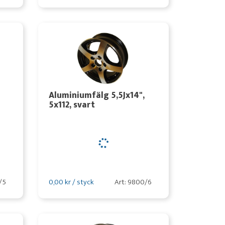
Aluminiumfälg 5,5Jx14",
5x112, svart
/5
0,00 kr / styck
Art: 9800/6