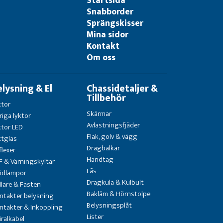
Startsida
Snabborder
Sprängskisser
Mina sidor
Kontakt
Om oss
elysning & El
Chassidetaljer &
Tillbehör
ktor
Skärmar
riga lyktor
Avlastningsfjäder
ktor LED
Flak, golv & vägg
ktglas
Dragbalkar
flexer
Handtag
F & Varningskyltar
Lås
ödlampor
Dragkula & Kulbult
llare & Fästen
Bakläm & Hörnstolpe
ntakter belysning
Belysningsplåt
ntakter & Inkoppling
Lister
iralkabel