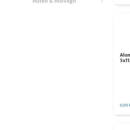
Husbil & Husvagn
Alum
5x11
0,00 