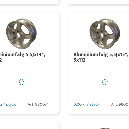
iniumfälg 5,5Jx14",
Aluminiumfälg 5,5Jx15",
2
5x112
kr / styck
Art: 9800/4
0,00 kr / styck
Art: 9800