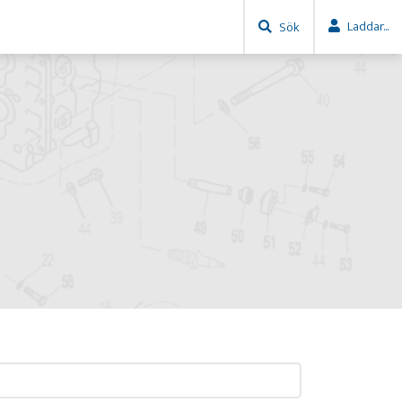
Laddar...
Sök