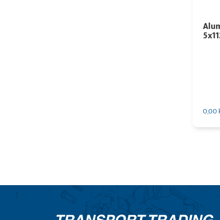
Alum
5x11
0,00 