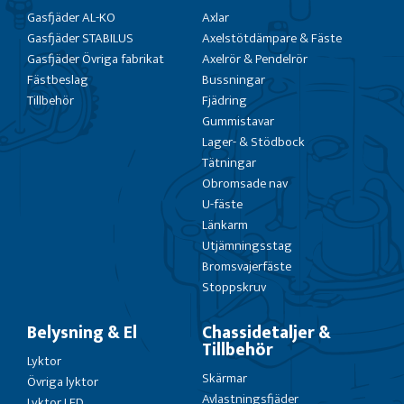
Gasfjäder AL-KO
Axlar
Gasfjäder STABILUS
Axelstötdämpare & Fäste
Gasfjäder Övriga fabrikat
Axelrör & Pendelrör
Fästbeslag
Bussningar
Tillbehör
Fjädring
Gummistavar
Lager- & Stödbock
Tätningar
Obromsade nav
U-fäste
Länkarm
Utjämningsstag
Bromsvajerfäste
Stoppskruv
Belysning & El
Chassidetaljer &
Tillbehör
Lyktor
Skärmar
Övriga lyktor
Avlastningsfjäder
Lyktor LED