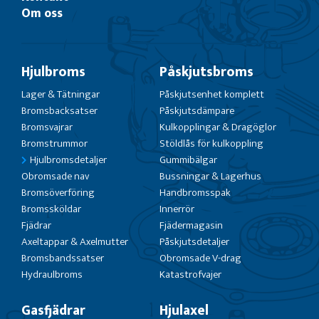
Om oss
Hjulbroms
Påskjutsbroms
Lager & Tätningar
Påskjutsenhet komplett
Bromsbacksatser
Påskjutsdämpare
Bromsvajrar
Kulkopplingar & Dragöglor
Bromstrummor
Stöldlås för kulkoppling
Hjulbromsdetaljer
Gummibälgar
Obromsade nav
Bussningar & Lagerhus
Bromsöverföring
Handbromsspak
Bromssköldar
Innerrör
Fjädrar
Fjädermagasin
Axeltappar & Axelmutter
Påskjutsdetaljer
Bromsbandssatser
Obromsade V-drag
Hydraulbroms
Katastrofvajer
Gasfjädrar
Hjulaxel