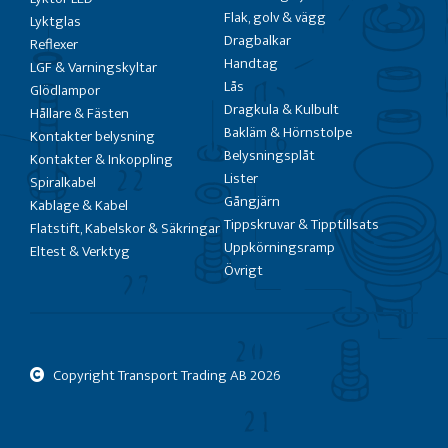
Flak, golv & vägg
Lyktglas
Dragbalkar
Reflexer
Handtag
LGF & Varningskyltar
Lås
Glödlampor
Dragkula & Kulbult
Hållare & Fästen
Bakläm & Hörnstolpe
Kontakter belysning
Belysningsplåt
Kontakter & Inkoppling
Lister
Spiralkabel
Gångjärn
Kablage & Kabel
Tippskruvar & Tipptillsats
Flatstift, Kabelskor & Säkringar
Uppkörningsramp
Eltest & Verktyg
Övrigt
Copyright Transport Trading AB
2026