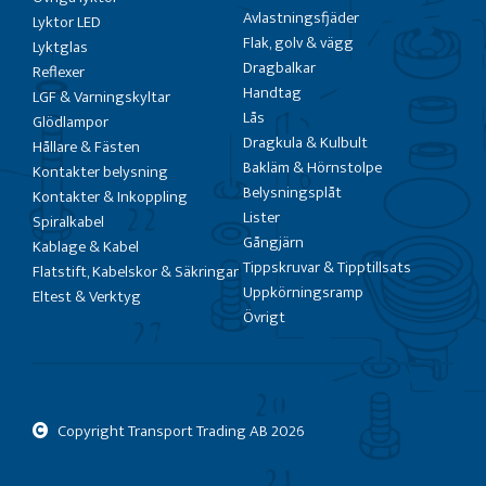
Avlastningsfjäder
Lyktor LED
Flak, golv & vägg
Lyktglas
Dragbalkar
Reflexer
Handtag
LGF & Varningskyltar
Lås
Glödlampor
Dragkula & Kulbult
Hållare & Fästen
Bakläm & Hörnstolpe
Kontakter belysning
Belysningsplåt
Kontakter & Inkoppling
Lister
Spiralkabel
Gångjärn
Kablage & Kabel
Tippskruvar & Tipptillsats
Flatstift, Kabelskor & Säkringar
Uppkörningsramp
Eltest & Verktyg
Övrigt
Copyright Transport Trading AB
2026