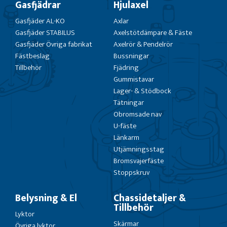
Gasfjädrar
Hjulaxel
Gasfjäder AL-KO
Axlar
Gasfjäder STABILUS
Axelstötdämpare & Fäste
Gasfjäder Övriga fabrikat
Axelrör & Pendelrör
Fästbeslag
Bussningar
Tillbehör
Fjädring
Gummistavar
Lager- & Stödbock
Tätningar
Obromsade nav
U-fäste
Länkarm
Utjämningsstag
Bromsvajerfäste
Stoppskruv
Belysning & El
Chassidetaljer &
Tillbehör
Lyktor
Skärmar
Övriga lyktor