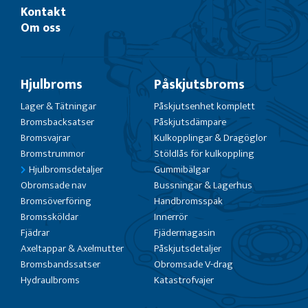
Kontakt
Om oss
Hjulbroms
Påskjutsbroms
Lager & Tätningar
Påskjutsenhet komplett
Bromsbacksatser
Påskjutsdämpare
Bromsvajrar
Kulkopplingar & Dragöglor
Bromstrummor
Stöldlås för kulkoppling
Hjulbromsdetaljer
Gummibälgar
Obromsade nav
Bussningar & Lagerhus
Bromsöverföring
Handbromsspak
Bromssköldar
Innerrör
Fjädrar
Fjädermagasin
Axeltappar & Axelmutter
Påskjutsdetaljer
Bromsbandssatser
Obromsade V-drag
Hydraulbroms
Katastrofvajer