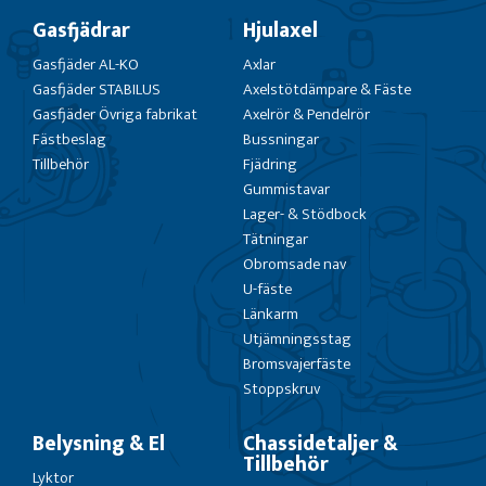
Gasfjädrar
Hjulaxel
Gasfjäder AL-KO
Axlar
Gasfjäder STABILUS
Axelstötdämpare & Fäste
Gasfjäder Övriga fabrikat
Axelrör & Pendelrör
Fästbeslag
Bussningar
Tillbehör
Fjädring
Gummistavar
Lager- & Stödbock
Tätningar
Obromsade nav
U-fäste
Länkarm
Utjämningsstag
Bromsvajerfäste
Stoppskruv
Belysning & El
Chassidetaljer &
Tillbehör
Lyktor