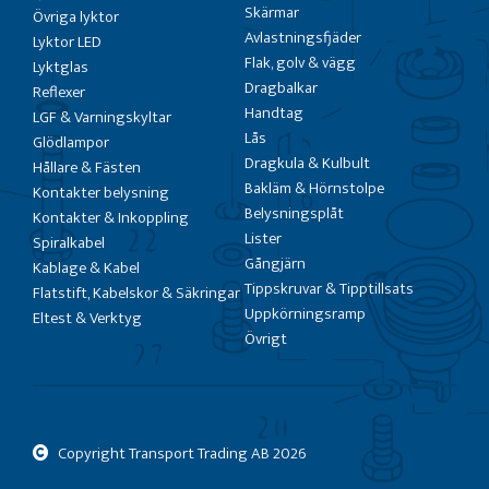
Skärmar
Övriga lyktor
Avlastningsfjäder
Lyktor LED
Flak, golv & vägg
Lyktglas
Dragbalkar
Reflexer
Handtag
LGF & Varningskyltar
Lås
Glödlampor
Dragkula & Kulbult
Hållare & Fästen
Bakläm & Hörnstolpe
Kontakter belysning
Belysningsplåt
Kontakter & Inkoppling
Lister
Spiralkabel
Gångjärn
Kablage & Kabel
Tippskruvar & Tipptillsats
Flatstift, Kabelskor & Säkringar
Uppkörningsramp
Eltest & Verktyg
Övrigt
Copyright Transport Trading AB
2026