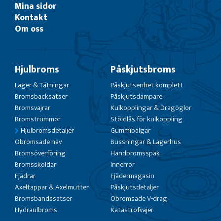
Mina sidor
Kontakt
Om oss
Hjulbroms
Påskjutsbroms
Lager & Tätningar
Påskjutsenhet komplett
Bromsbacksatser
Påskjutsdämpare
Bromsvajrar
Kulkopplingar & Dragöglor
Bromstrummor
Stöldlås för kulkoppling
Hjulbromsdetaljer
Gummibälgar
Obromsade nav
Bussningar & Lagerhus
Bromsöverföring
Handbromsspak
Bromssköldar
Innerrör
Fjädrar
Fjädermagasin
Axeltappar & Axelmutter
Påskjutsdetaljer
Bromsbandssatser
Obromsade V-drag
Hydraulbroms
Katastrofvajer