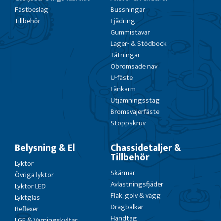
Fästbeslag
Bussningar
Tillbehör
Fjädring
Gummistavar
Lager- & Stödbock
Tätningar
Obromsade nav
U-fäste
Länkarm
Utjämningsstag
Bromsvajerfäste
Stoppskruv
Belysning & El
Chassidetaljer &
Tillbehör
Lyktor
Skärmar
Övriga lyktor
Avlastningsfjäder
Lyktor LED
Flak, golv & vägg
Lyktglas
Dragbalkar
Reflexer
Handtag
LGF & Varningskyltar