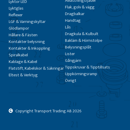
Avlastningsfjäder
Lyktor LED
Flak, golv & vägg
Lyktglas
Dragbalkar
Reflexer
Handtag
LGF & Varningskyltar
Lås
Glödlampor
Dragkula & Kulbult
Hållare & Fästen
Bakläm & Hörnstolpe
Kontakter belysning
Belysningsplåt
Kontakter & Inkoppling
Lister
Spiralkabel
Gångjärn
Kablage & Kabel
Tippskruvar & Tipptillsats
Flatstift, Kabelskor & Säkringar
Uppkörningsramp
Eltest & Verktyg
Övrigt
Copyright Transport Trading AB
2026