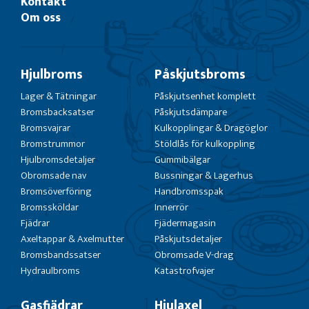
Kontakt
Om oss
Hjulbroms
Påskjutsbroms
Lager & Tätningar
Påskjutsenhet komplett
Bromsbacksatser
Påskjutsdämpare
Bromsvajrar
Kulkopplingar & Dragöglor
Bromstrummor
Stöldlås för kulkoppling
Hjulbromsdetaljer
Gummibälgar
Obromsade nav
Bussningar & Lagerhus
Bromsöverföring
Handbromsspak
Bromssköldar
Innerrör
Fjädrar
Fjädermagasin
Axeltappar & Axelmutter
Påskjutsdetaljer
Bromsbandssatser
Obromsade V-drag
Hydraulbroms
Katastrofvajer
Gasfjädrar
Hjulaxel