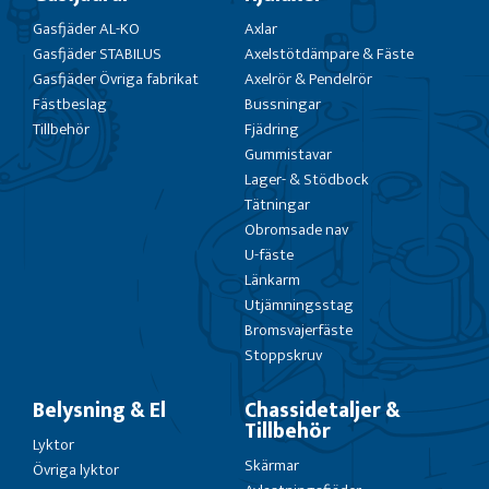
Gasfjäder AL-KO
Axlar
Gasfjäder STABILUS
Axelstötdämpare & Fäste
Gasfjäder Övriga fabrikat
Axelrör & Pendelrör
Fästbeslag
Bussningar
Tillbehör
Fjädring
Gummistavar
Lager- & Stödbock
Tätningar
Obromsade nav
U-fäste
Länkarm
Utjämningsstag
Bromsvajerfäste
Stoppskruv
Belysning & El
Chassidetaljer &
Tillbehör
Lyktor
Skärmar
Övriga lyktor